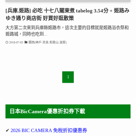
[兵庫.姬路] 必吃 十七八關東煮 tabelog 3.54分 + 姬路み
ゆき通り商店街 好買好逛散策
大方第二次來到兵庫縣姬路市，這次主要的目標就是姬路浴衣祭和
姬路城，同時也吃到...
2018-07-03
關西(神戶.奈良.和歌山.滋賀)
1
日本BicCamera優惠折扣券下載
✔
2026 BIC CAMERA 免稅折扣優惠券