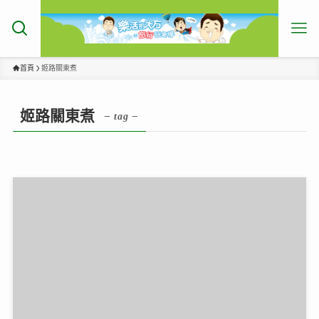
首頁
姬路關東煮
姬路關東煮
– tag –