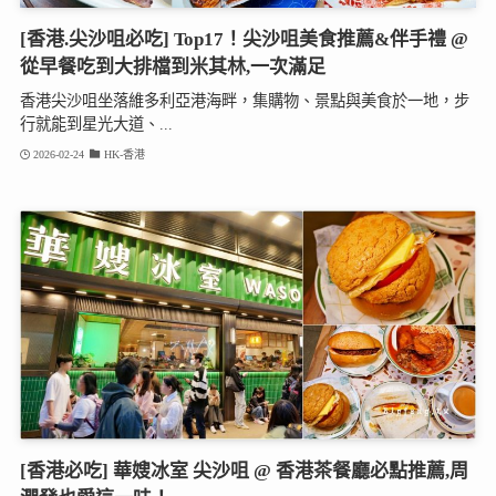
[香港.尖沙咀必吃] Top17！尖沙咀美食推薦&伴手禮 @
從早餐吃到大排檔到米其林,一次滿足
香港尖沙咀坐落維多利亞港海畔，集購物、景點與美食於一地，步
行就能到星光大道、...
2026-02-24
HK-香港
[香港必吃] 華嫂冰室 尖沙咀 @ 香港茶餐廳必點推薦,周