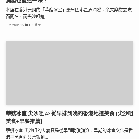
潤發也愛這一味！
本店在香港元朗的「華嫂冰室」最早因港星周潤發、余文樂常去吃
而聞名，而尖沙咀這...
2026-01-15
HK-香港
華嫂冰室 尖沙咀 @ 從早排到晚的香港地道美食 [尖沙咀
美食+早餐推薦]
華嫂冰室 尖沙咀的人氣真是從早到晚強強滾，早期的冰室文化是香
港平民百姓最常報到...