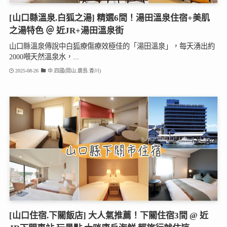
[山口縣溫泉.白狐之湯] 精選6間！湯田溫泉住宿+美肌
之湯特色 ＠ 近JR+湯田溫泉街
山口縣溫泉傳說中白狐療傷療效極佳的「湯田溫泉」，每天湧出約
2000噸天然溫泉水，...
2025-08-26
中.四國(岡山.廣島.香川)
[山口住宿.下關飯店] 大人氣推薦！下關住宿3間 @ 近