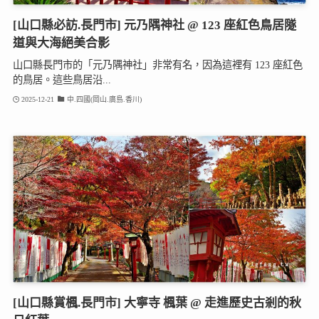
[山口縣必訪.長門市] 元乃隅神社 @ 123 座紅色鳥居隧
道與大海絕美合影
山口縣長門市的「元乃隅神社」非常有名，因為這裡有 123 座紅色
的鳥居。這些鳥居沿...
2025-12-21
中.四國(岡山.廣島.香川)
[山口縣賞楓.長門市] 大寧寺 楓葉 @ 走進歷史古剎的秋