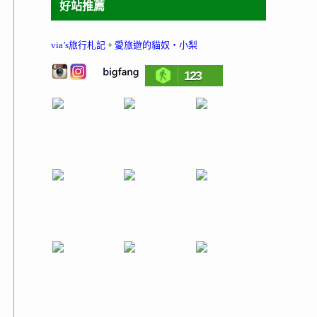
好站推薦
via’s旅行札記
。
愛旅遊的貓奴‧小梨
123