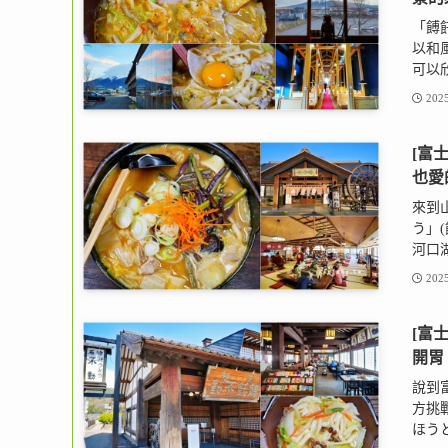
「餺飥
以和
可以欣
2025
[富
也愛
來到
う」
河口湖
2025
[富
開胃
說到
方挑戰
ほうと