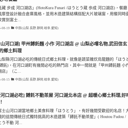
藏 步成 河口湖店」(HotoKura Funari /ほうとう蔵 歩成 河口湖店)，餐廳
風摩登設計融合倉庫風格，並用木造建築結構搭配大片玻璃窗，用餐同時
賞到富士...
-08-19
中部(山梨.長野.靜岡.岐阜.愛知)
士山河口湖] 甲州餺飥麵 小作 河口湖店 @ 山梨必嚐名物,武田信玄
的鄉土料理
山梨縣河口湖必吃的傳統日式鄉土料理，就像是蔬菜雜炊烏龍麵的「ほう
(餺飥)，在河口湖町有幾間必吃的熱門店，其中一間就是「甲州餺飥麵 小
店」（こ...
-08-15
中部(山梨.長野.靜岡.岐阜.愛知)
士河口湖必吃] 餺飥不動茶屋 河口湖北本店 @ 超暖心鄉土料理,好
！
富士山河口湖當地鄉土美食料理「ほうとう」，有好幾間受歡迎的名店！
的這間傳統日式獨特挑高的木造建築「餺飥不動茶屋」( Houtou Fudou /
う不動 河...