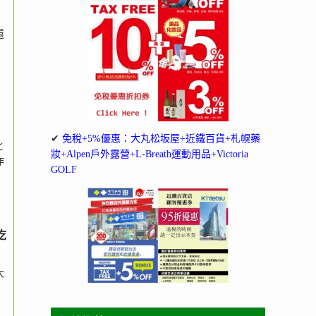
還
✔
免稅+5%優惠：大丸松坂屋+近鐵百貨+札幌藥
と
妝+Alpen戶外露營+L-Breath運動用品+Victoria
作
GOLF
吃
大