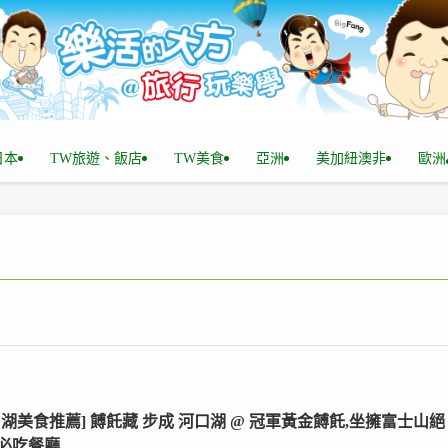
n日本
TW旅遊、飯店
TW美食
亞洲
美加紐澳非
歐洲
口湖美食推薦] 餺飥藏 步成 河口湖 @ 冠軍黃金餺飥,坐擁富士山絕
必吃餐廳