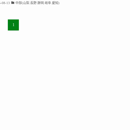
-08-13
中部(山梨.長野.靜岡.岐阜.愛知)
1