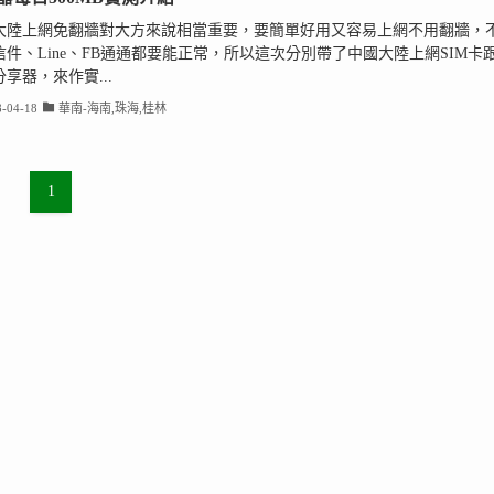
大陸上網免翻牆對大方來說相當重要，要簡單好用又容易上網不用翻牆，
信件、Line、FB通通都要能正常，所以這次分別帶了中國大陸上網SIM卡
享器，來作實...
-04-18
華南-海南,珠海,桂林
1