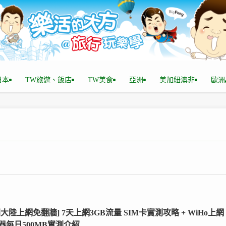
n日本
TW旅遊、飯店
TW美食
亞洲
美加紐澳非
歐洲
國大陸上網免翻牆] 7天上網3GB流量 SIM卡實測攻略 + WiHo上網
器每日500MB實測介紹