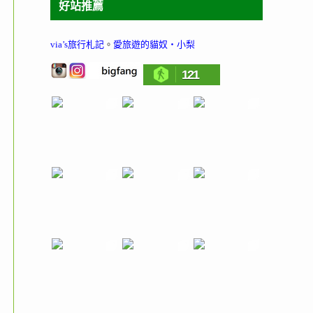
好站推薦
via’s旅行札記
。
愛旅遊的貓奴‧小梨
121