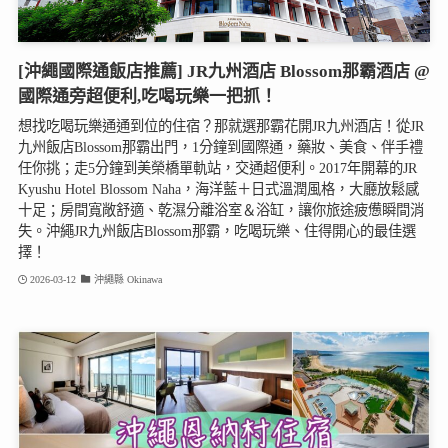
[沖繩國際通飯店推薦] JR九州酒店 Blossom那霸酒店 @
國際通旁超便利,吃喝玩樂一把抓！
想找吃喝玩樂通通到位的住宿？那就選那霸花開JR九州酒店！從JR
九州飯店Blossom那霸出門，1分鐘到國際通，藥妝、美食、伴手禮
任你挑；走5分鐘到美榮橋單軌站，交通超便利。2017年開幕的JR
Kyushu Hotel Blossom Naha，海洋藍＋日式溫潤風格，大廳放鬆感
十足；房間寬敞舒適、乾濕分離浴室＆浴缸，讓你旅途疲憊瞬間消
失。沖繩JR九州飯店Blossom那霸，吃喝玩樂、住得開心的最佳選
擇！
2026-03-12
沖繩縣 Okinawa