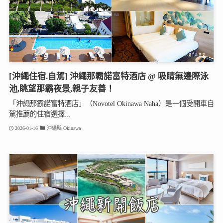
[沖繩住宿.自駕] 沖繩那霸諾富特酒店 @ 吸睛無邊際泳
池,眺望那霸夜景,親子友善！
「沖繩那霸諾富特酒店」（Novotel Okinawa Naha）是一個受開車自
駕推薦的住宿選擇...
2026-01-16
沖繩縣 Okinawa