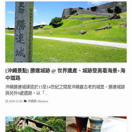
[沖繩景點] 勝連城跡 @ 世界遺產、城跡登高看海景+海
中道路
沖繩勝連城建造於13至14世紀之間是沖繩最古老的城堡，勝連城跡
與另外8處遺跡，以「...
2020-12-05
沖繩縣 Okinawa