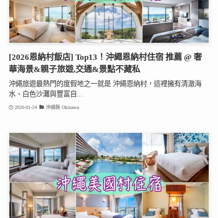
[2026恩納村飯店] Top13！沖繩恩納村住宿 推薦 @ 奢
華海景&親子旅遊,交通&景點不藏私
沖繩旅遊最熱門的度假地之一就是 沖繩恩納村，這裡擁有清澈海
水、白色沙灘與豐富自...
2026-01-24
沖繩縣 Okinawa