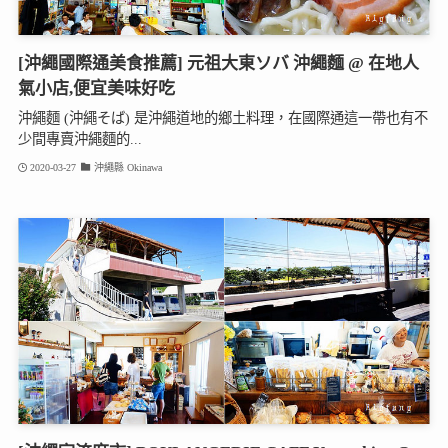
[沖繩國際通美食推薦] 元祖大東ソバ 沖繩麵 @ 在地人
氣小店,便宜美味好吃
沖繩麵 (沖繩そば) 是沖繩道地的鄉土料理，在國際通這一帶也有不
少間專賣沖繩麵的...
2020-03-27
沖繩縣 Okinawa