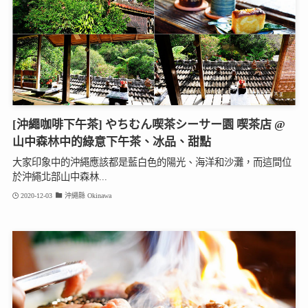
[沖繩咖啡下午茶] やちむん喫茶シーサー園 喫茶店 @
山中森林中的綠意下午茶、冰品、甜點
大家印象中的沖繩應該都是藍白色的陽光、海洋和沙灘，而這間位
於沖繩北部山中森林...
2020-12-03
沖繩縣 Okinawa