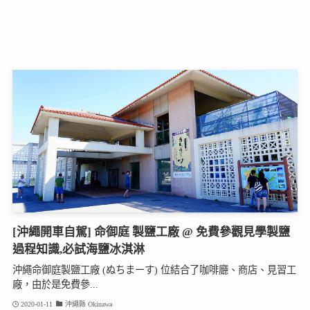
[沖繩開車自駕] 命御庭 製鹽工廠 @ 免費參觀見學製鹽
過程知識,必試海鹽冰淇淋
沖繩命御庭製鹽工廠 (ぬちまーす) 位結合了咖啡廳、商店、見習工
廠，由於是免費參...
2020-01-11
沖繩縣 Okinawa