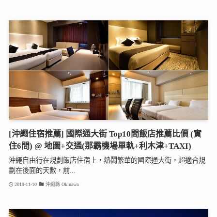
[沖繩住宿推薦] 國際通大街 Top10間飯店推薦比價 (實
住6間) @ 地圖+交通(那霸機場單軌+利木津+TAXI)
沖繩自由行在規劃飯店住宿上，熱鬧繁華的國際通大街，超適合規
劃在後面的天數，前...
2019-11-10
沖繩縣 Okinawa