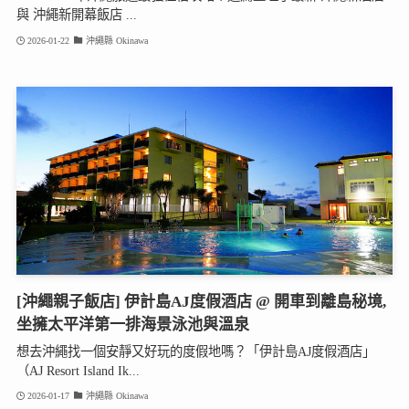
與 沖繩新開幕飯店 ...
2026-01-22
沖繩縣 Okinawa
[沖繩親子飯店] 伊計島AJ度假酒店 @ 開車到離島秘境,
坐擁太平洋第一排海景泳池與溫泉
想去沖繩找一個安靜又好玩的度假地嗎？「伊計島AJ度假酒店」
（AJ Resort Island Ik...
2026-01-17
沖繩縣 Okinawa