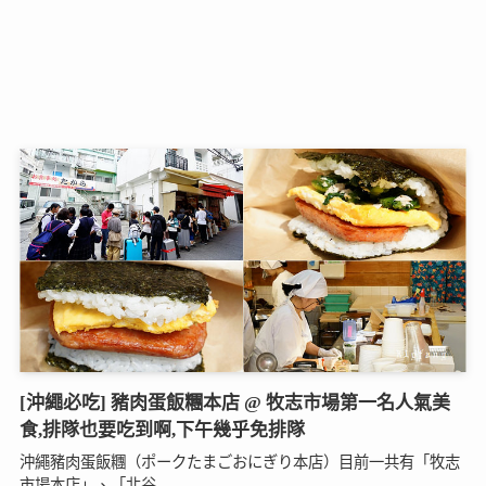
[沖繩必吃] 豬肉蛋飯糰本店 @ 牧志市場第一名人氣美
食,排隊也要吃到啊,下午幾乎免排隊
沖繩豬肉蛋飯糰（ポークたまごおにぎり本店）目前一共有「牧志
市場本店」、「北谷...