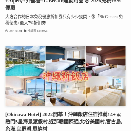
+Alpen戶外露營+L-Breath運動用品 ＠ 2026免稅+5%
優惠
大方合作的日本免稅優惠折扣券只有少少幾間，像「BicCamera 免
稅優惠+最大7%折扣券...
2024-05-01
沖繩縣 Okinawa
[Okinawa Hotel] 2022開幕！沖繩飯店住宿推薦14+ @
熱門5星海景渡假村,近那霸國際通,北谷美國村,宮古島,
糸滿,宜野灣,恩納村