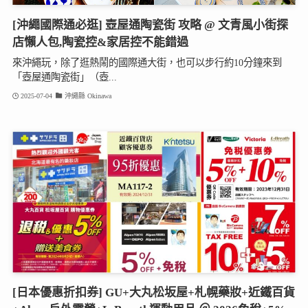
[沖繩國際通必逛] 壺屋通陶瓷街 攻略 @ 文青風小街探
店懶人包,陶瓷控&家居控不能錯過
來沖繩玩，除了逛熱鬧的國際通大街，也可以步行約10分鐘來到
「壺屋通陶瓷街」（壺...
2025-07-04
沖繩縣 Okinawa
[日本優惠折扣券] GU+大丸松坂屋+札幌藥妝+近鐵百貨