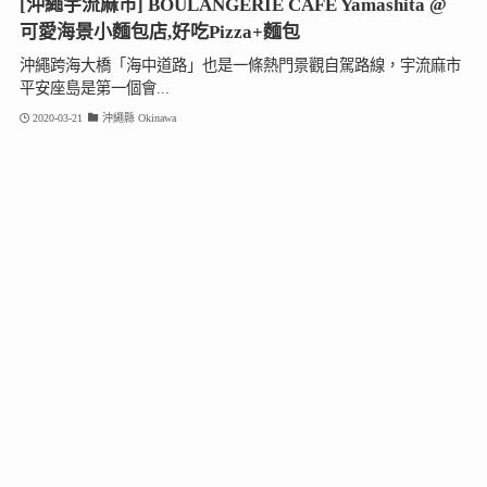
[沖繩宇流麻市] BOULANGERIE CAFE Yamashita @
可愛海景小麵包店,好吃Pizza+麵包
沖繩跨海大橋「海中道路」也是一條熱門景觀自駕路線，宇流麻市
平安座島是第一個會...
2020-03-21
沖繩縣 Okinawa