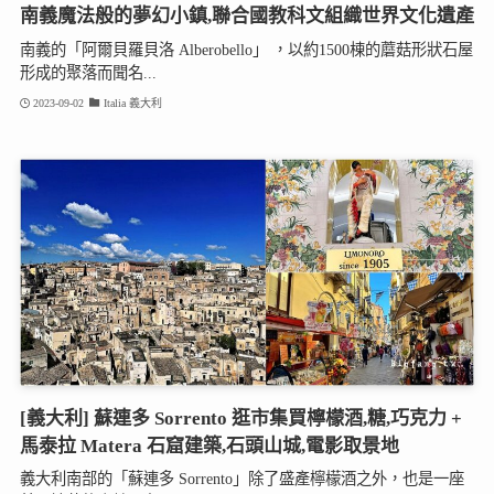
南義魔法般的夢幻小鎮,聯合國教科文組織世界文化遺產
南義的「阿爾貝羅貝洛 Alberobello」 ，以約1500棟的蘑菇形狀石屋
形成的聚落而聞名...
2023-09-02
Italia 義大利
[義大利] 蘇連多 Sorrento 逛市集買檸檬酒,糖,巧克力 +
馬泰拉 Matera 石窟建築,石頭山城,電影取景地
義大利南部的「蘇連多 Sorrento」除了盛產檸檬酒之外，也是一座