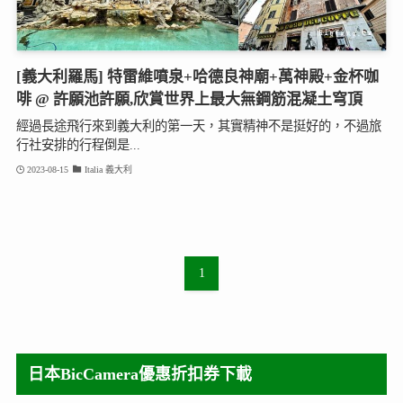
[義大利羅馬] 特雷維噴泉+哈德良神廟+萬神殿+金杯咖
啡 @ 許願池許願,欣賞世界上最大無鋼筋混凝土穹頂
經過長途飛行來到義大利的第一天，其實精神不是挺好的，不過旅
行社安排的行程倒是...
2023-08-15
Italia 義大利
1
日本BicCamera優惠折扣券下載