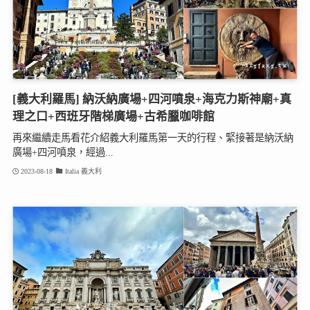
[義大利羅馬] 納沃納廣場+四河噴泉+海克力斯神廟+真
理之口+西班牙階梯廣場+古希臘咖啡館
再來繼續走馬看花介紹義大利羅馬第一天的行程、緊接著是納沃納
廣場+四河噴泉，經過...
2023-08-18
Italia 義大利