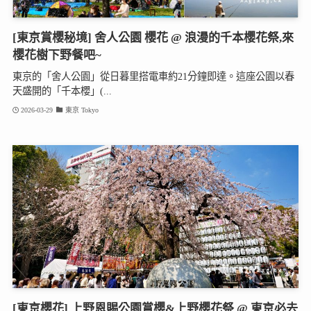
[東京賞櫻秘境] 舍人公園 櫻花 @ 浪漫的千本櫻花祭,來
櫻花樹下野餐吧~
東京的「舍人公園」從日暮里搭電車約21分鐘即達。這座公園以春
天盛開的「千本櫻」(...
2026-03-29
東京 Tokyo
[東京櫻花] 上野恩賜公園賞櫻&上野櫻花祭 @ 東京必去