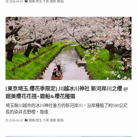
2026-04-01
關東(埼玉.千葉.箱根.橫濱)
[東京埼玉.櫻花季限定] 川越冰川神社 新河岸川之櫻 @
超美櫻花花筏+遊船&櫻花隧道
埼玉縣川越市的冰川神社後方的新河岸川，沿岸種植了約500公尺
長的染井吉野櫻，每逢...
2026-03-31
關東(埼玉.千葉.箱根.橫濱)