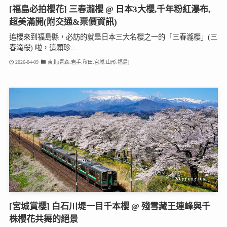
[福島必拍櫻花] 三春瀧櫻 @ 日本3大櫻,千年粉紅瀑布,
超美滿開(附交通&票價資訊)
追櫻來到福島縣，必訪的就是日本三大名櫻之一的「三春瀧櫻」(三
春滝桜) 啦，這顆珍...
2026-04-09
東北(青森.岩手.秋田.宮城.山形.福島)
[宮城賞櫻] 白石川堤一目千本櫻 @ 殘雪藏王連峰與千
株櫻花共舞的絕景