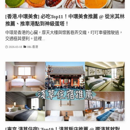
[香港.中環美食] 必吃Top11！中環美食推薦 @ 從米其林
推薦、推車港點到神級蛋塔！
中環是香港的心臟，摩天大樓與懷舊巷弄交織，叮叮車優雅駛過，
交通極其便利。這裡...
2026-03-18
HK-香港
[東京.淺草住宿] Top19！淺草飯店推薦 @ 選淺草就對