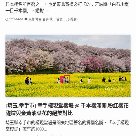
日本櫻名所百選之一，也是東北賞櫻必打卡的：宮城縣「白石川堤
一目千本櫻」，絕對...
2026-04-08
東北(青森.岩手.秋田.宮城.山形.福島)
[埼玉.幸手市] 幸手權現堂櫻堤 @ 千本櫻滿開,粉紅櫻花
隧道與金黃油菜花的絕美對比
埼玉縣幸手市的權現堂堤是關東地區著名的賞櫻名勝，「幸手權現
堂櫻堤」擁有約1000...