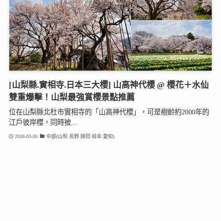
[山梨縣.實相寺.日本三大櫻] 山高神代櫻 @ 櫻花＋水仙
雙重爆擊！山梨最強賞櫻景點推薦
位在山梨縣北杜市實相寺的「山高神代櫻」，可是樹齡約2000年的
江戶彼岸櫻，同時被...
2026-03-30
中部(山梨.長野.靜岡.岐阜.愛知)