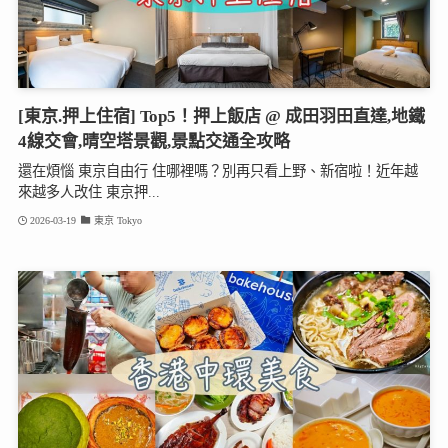
[東京.押上住宿] Top5！押上飯店 @ 成田羽田直達,地鐵
4線交會,晴空塔景觀,景點交通全攻略
還在煩惱 東京自由行 住哪裡嗎？別再只看上野、新宿啦！近年越
來越多人改住 東京押...
2026-03-19
東京 Tokyo