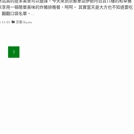
車站真的挺多美食可以選擇，今天來到京都車站伊勢丹百貨11樓的和幸豬
來享用一頓簡單美味的炸豬排晚餐，呵呵。 其實當天是大方也不知道要吃
翻翻口袋名單，...
-11-01
京都 Kyoto
1