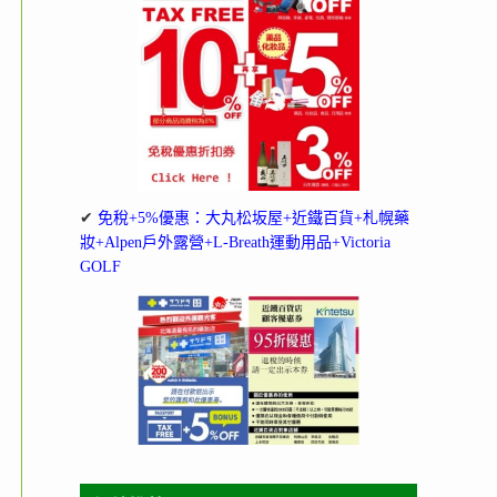
✔
免稅+5%優惠：大丸松坂屋+近鐵百貨+札幌藥
妝+Alpen戶外露營+L-Breath運動用品+Victoria
GOLF