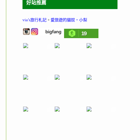
好站推薦
via’s旅行札記
。
愛旅遊的貓奴‧小梨
19