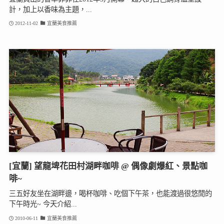
計，加上以香味為主題，...
2012-11-02
宜蘭美食推薦
[宜蘭] 望龍埤花田村湖畔咖啡 @ 偶像劇爆紅、景點咖
啡~
三五好友坐在湖畔邊，喝杯咖啡、吃個下午茶，也能渡過很悠閒的
下午時光~ 今天介紹...
2010-06-11
宜蘭美食推薦