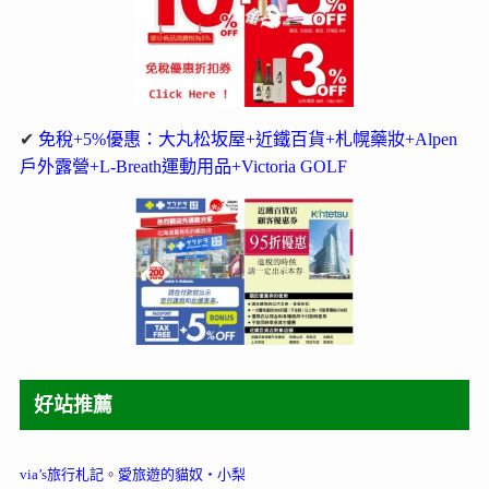
✔
免稅+5%優惠：大丸松坂屋+近鐵百貨+札幌藥妝+Alpen
戶外露營+L-Breath運動用品+Victoria GOLF
好站推薦
via’s旅行札記
。
愛旅遊的貓奴‧小梨