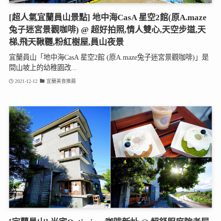
[超人氣宜蘭員山景點] 地中海CasA 星空2館(原A.maze
兔子迷宮景觀咖啡) @ 超好拍照,情人雙心,天空步道,天
梯,飛天鞦韆,粉紅樹屋,員山夜景
宜蘭員山「地中海CasA 星空2館 (原A.maze兔子迷宮景觀咖啡)」是
間山坡上的幼稚園改...
2021-12-12
宜蘭美食推薦