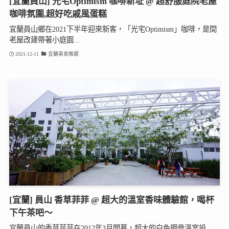
[宜蘭員山] 光宅Optimism 咖啡新址 @ 超舒服庭院老屋
咖啡氛圍,超好吃戚風蛋糕
宜蘭員山鄉在2021下半年迎來新客，「光宅Optimism」咖啡，是間
老屋改建帶著小庭園...
2021-12-11
宜蘭美食推薦
[宜蘭] 員山 香草菲菲 @ 超大的溫室香味體驗館，喝杯
下午茶吧～
宜蘭員山的香草菲菲在2012年3月開幕，超大的白色鋼骨溫室設