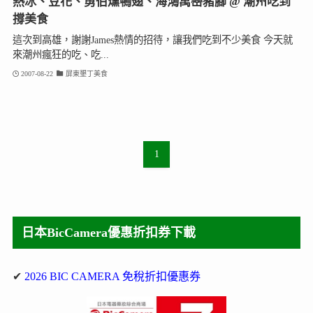
熱冰、豆花、勇伯燻鴨翅、海鴻萬巒豬腳 @ 潮州吃到
撐美食
這次到高雄，謝謝James熱情的招待，讓我們吃到不少美食 今天就
來潮州瘋狂的吃、吃...
2007-08-22
屏東墾丁美食
1
日本BicCamera優惠折扣券下載
✔
2026 BIC CAMERA 免稅折扣優惠券