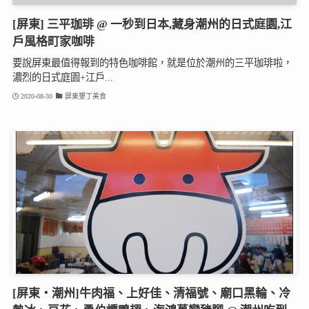
[屏東] 三平珈琲 @ 一秒到日本,藏身潮州的日式庭園,江
戶風格町家咖啡
要說屏東最值得報到的特色咖啡館，就是位於潮州的三平珈琲啦，
濃烈的日式庭園+江戶...
2020-08-30
屏東墾丁美食
[屏東‧潮州]牛肉福、上好佳、清福號、廟口黑輪、冷