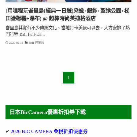
[用哩程玩峇里島]經典一日遊(染蠟+銀飾+聖猴公園+梯
田盪鞦韆+瀑布) @ 超棒時尚英迪格酒店
峇里島其實有不少傳統文化、當地打卡美景可以去，大方安排了熱
門行程 Bali Full-Da...
2020-02-13
Bali-峇里島
1
日本BicCamera優惠折扣券下載
✔
2026 BIC CAMERA 免稅折扣優惠券