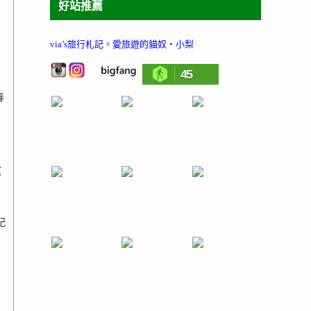
好站推薦
via’s旅行札記
。
愛旅遊的貓奴‧小梨
45
春
政
紀