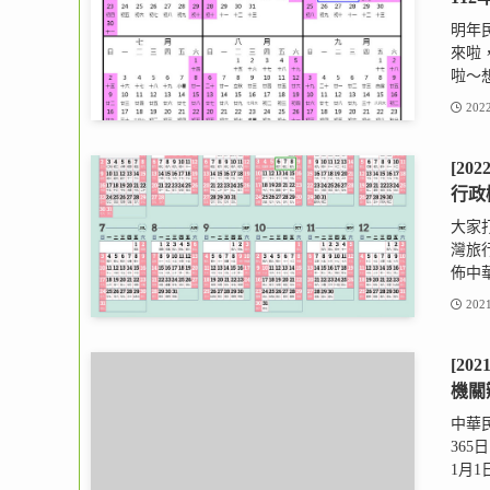
明年
來啦
啦～想
2022
[20
行政
大家
灣旅
佈中華
2021
[20
機關
中華
365
1月1