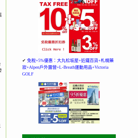
篇
✔
免稅+5%優惠：大丸松坂屋+近鐵百貨+札幌藥
台
妝+Alpen戶外露營+L-Breath運動用品+Victoria
發
GOLF
旦