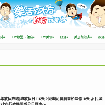
n日本
TW旅遊、飯店
TW美食
亞洲
美加紐澳非
歐洲
023年放假攻略]總放假日116天,7個連假,農曆春節連假10天 @ 民國
2年政府行政機關辦公日曆表～