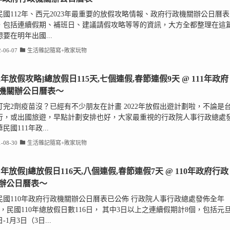
民國112年、西元2023年最重要的放假攻略情報、政府行政機關辦公日曆表
，包括連續假期、補班日、建議請假攻略等等的資訊，大方全都整理在這
要在明年出國...
-06-07
生活雜記隨寫+敗家玩物
22年放假攻略]總放假日115天,七個連假,春節連假9天 @ 111年政府
機關辦公日曆表～
打完2劑疫苗沒？已經有不少朋友在計畫 2022年放假出遊計劃啦，不論是
行，或出國旅遊，早點計劃安排也好，大家最重視的行政院人事行政總處
民國111年政...
-08-30
生活雜記隨寫+敗家玩物
21年放假]總放假日116天,八個連假,春節連假7天 @ 110年政府行政
辦公日曆表～
民國110年政府行政機關辦公日曆表已公佈 行政院人事行政總處發佈全年
日，民國110年總放假日數116日， 其中3日以上之連續假期計8個，包括元
日-1月3日（3日...