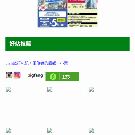
好站推薦
via’s旅行札記
。
愛旅遊的貓奴‧小梨
133