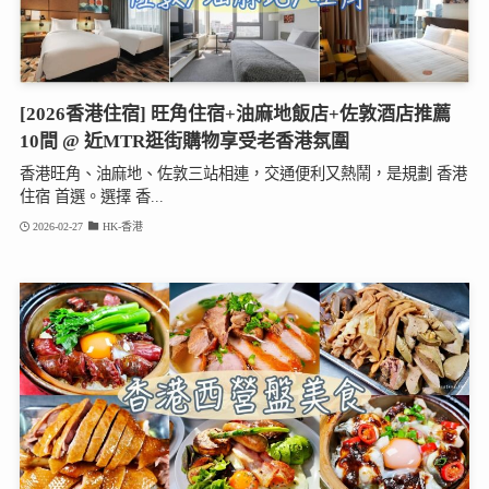
[2026香港住宿] 旺角住宿+油麻地飯店+佐敦酒店推薦
10間 @ 近MTR逛街購物享受老香港氛圍
香港旺角、油麻地、佐敦三站相連，交通便利又熱鬧，是規劃 香港
住宿 首選。選擇 香...
2026-02-27
HK-香港