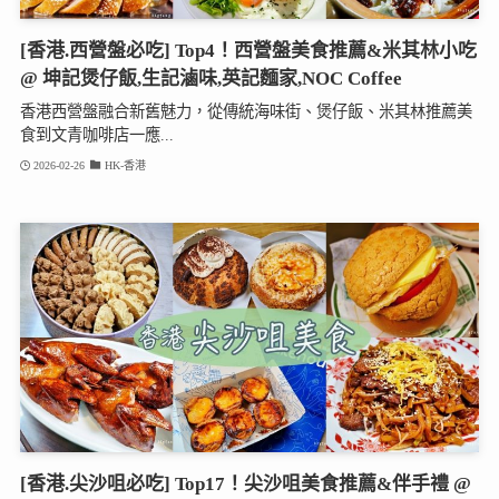
[香港.西營盤必吃] Top4！西營盤美食推薦&米其林小吃
@ 坤記煲仔飯,生記滷味,英記麵家,NOC Coffee
香港西營盤融合新舊魅力，從傳統海味街、煲仔飯、米其林推薦美
食到文青咖啡店一應...
2026-02-26
HK-香港
[香港.尖沙咀必吃] Top17！尖沙咀美食推薦&伴手禮 @