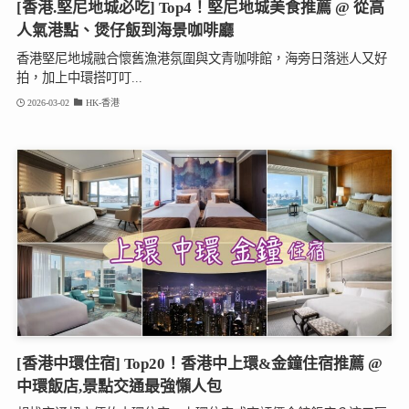
[香港.堅尼地城必吃] Top4！堅尼地城美食推薦 @ 從高
人氣港點、煲仔飯到海景咖啡廳
香港堅尼地城融合懷舊漁港氛圍與文青咖啡館，海旁日落迷人又好
拍，加上中環搭叮叮...
2026-03-02
HK-香港
[香港中環住宿] Top20！香港中上環&金鐘住宿推薦 @
中環飯店,景點交通最強懶人包