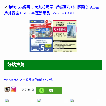
✔
免稅+5%優惠：大丸松坂屋+近鐵百貨+札幌藥妝+Alpen
戶外露營+L-Breath運動用品+Victoria GOLF
好站推薦
via’s旅行札記
。
愛旅遊的貓奴‧小梨
89