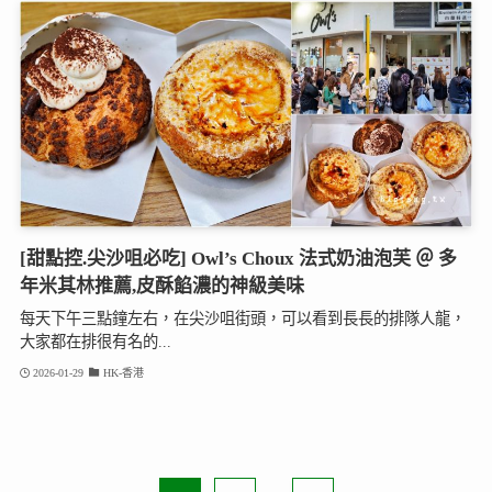
[甜點控.尖沙咀必吃] Owl’s Choux 法式奶油泡芙 ＠ 多
年米其林推薦,皮酥餡濃的神級美味
每天下午三點鐘左右，在尖沙咀街頭，可以看到長長的排隊人龍，
大家都在排很有名的...
2026-01-29
HK-香港