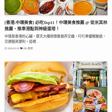
[香港.中環美食] 必吃Top11！中環美食推薦 @ 從米其林
推薦、推車港點到神級蛋塔！
中環是香港的心臟，摩天大樓與懷舊巷弄交織，叮叮車優雅駛過，
交通極其便利。這裡...
2026-03-18
HK-香港