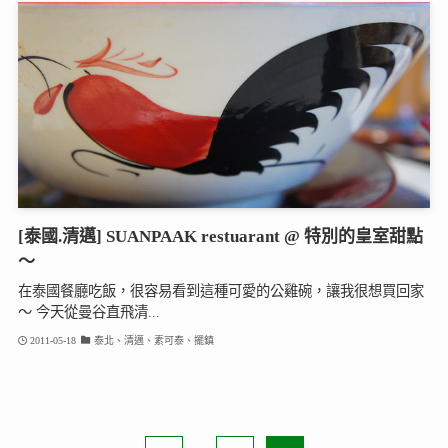
[泰國.清邁] SUANPAAK restuarant @ 特別的皇室甜點
～
在泰國餐廳吃飯，很容易看到這種可愛的公雞碗，讓我很想買回家
～ 今天從曼谷直飛清...
2011-05-18
泰北、清邁、素可泰、擺鎮