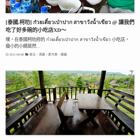
[泰國.柯叻] ก๋วยเตี๋ยวเป่าปาก สาขาวังน้ำเขียว @ 讓我們
吃了好多碗的小吃店XD～
噗，在泰國柯叻府的 ก๋วยเตี๋ยวเป่าปาก สาขาวังน้ำเขียว 小吃店，
瘦小的小綪居然...
2011-06-08
泰北、清邁、素可泰、擺鎮