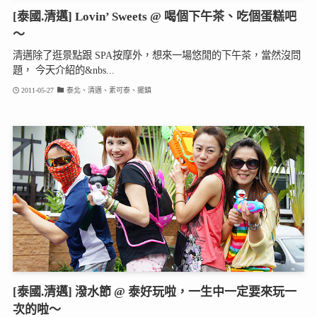
[泰國.清邁] Lovin’ Sweets @ 喝個下午茶、吃個蛋糕吧
～
清邁除了逛景點跟 SPA按摩外，想來一場悠閒的下午茶，當然沒問
題， 今天介紹的&nbs...
2011-05-27
泰北、清邁、素可泰、擺鎮
[泰國.清邁] 潑水節 @ 泰好玩啦，一生中一定要來玩一
次的啦～