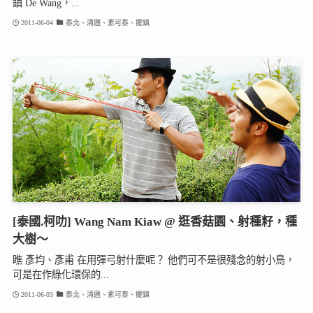
鎮 De Wang，...
2011-06-04
泰北、清邁、素可泰、擺鎮
[泰國.柯叻] Wang Nam Kiaw @ 逛香菇園、射種籽，種
大樹～
瞧 彥均、彥甫 在用彈弓射什麼呢？ 他們可不是很殘念的射小鳥，
可是在作綠化環保的...
2011-06-03
泰北、清邁、素可泰、擺鎮