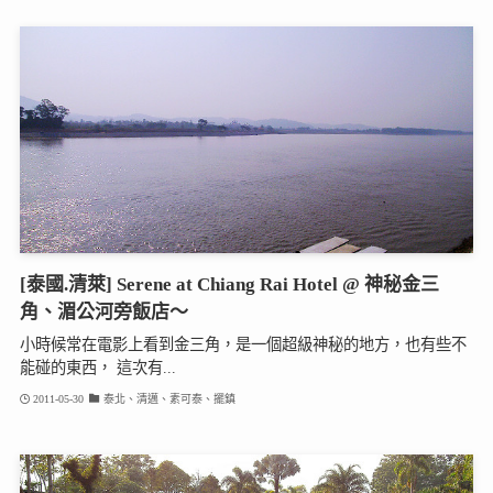
[泰國.清萊] Serene at Chiang Rai Hotel @ 神秘金三
角、湄公河旁飯店～
小時候常在電影上看到金三角，是一個超級神秘的地方，也有些不
能碰的東西， 這次有...
2011-05-30
泰北、清邁、素可泰、擺鎮