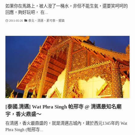
如果你在馬路上，被人潑了一桶水，非但不能生氣，還要笑呵呵的
回應，夠好玩吧， 在...
2011-05-26
泰北、清邁、素可泰、擺鎮
[泰國.清邁] Wat Phra Singh 帕邢寺 @ 清邁最知名廟
宇，香火鼎盛～
在清邁，香火最鼎盛的，就是清邁古城內，建於西元1345年的 Wat
Phra Singh (帕邢寺...