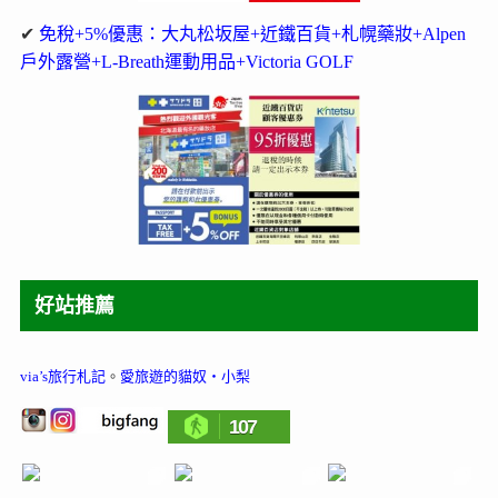
✔
免稅+5%優惠：大丸松坂屋+近鐵百貨+札幌藥妝+Alpen
戶外露營+L-Breath運動用品+Victoria GOLF
好站推薦
via’s旅行札記
。
愛旅遊的貓奴‧小梨
107