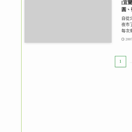
[宜
圓、
自從
夜市
每次來
2007
1
..