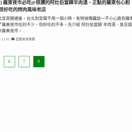
蘭] 羅東夜市必吃@很讚的阿灶伯當歸羊肉湯、正點的羅東包心粉
很好吃的烤肉風味老店
北宜高開通後，台北到宜蘭不用一個小時，有時候嘴饞就一不小心跑到羅
了羅東夜市吃的不少，但好吃的不多，先介紹 阿灶伯當歸 羊肉湯、臭豆腐
羅東夜市，...
-12-01
宜蘭美食推薦
.
6
7
8