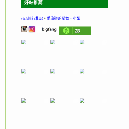
好站推薦
via’s旅行札記
。
愛旅遊的貓奴‧小梨
28