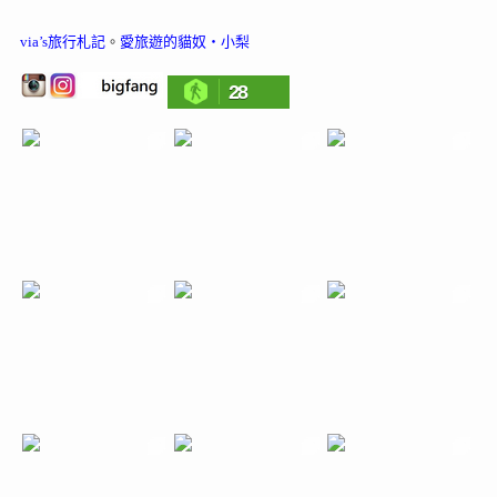
via’s旅行札記
。
愛旅遊的貓奴‧小梨
28