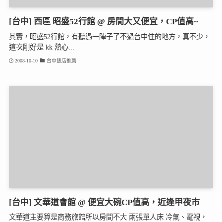
[台中] 西區 昭盛52行館 @ 房間大又便宜，CP值高~
其實，昭盛52行館，有聽過一陣子了不過台中住的地方，真不少，
這次剛好是 kk 熱心...
2008-10-10
台中飯店推薦
[台中] 文華道會館 @ 便宜大碗CP值高，近逢甲夜市
文華道主要算是商務旅館所以房間不大 兩張單人床 冷氣、電視，