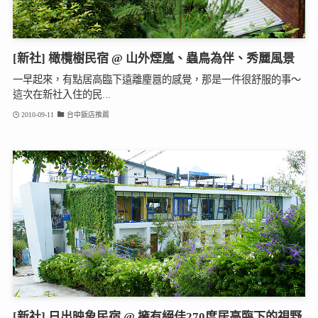
[新社] 橄欖樹民宿 @ 山外煙嵐、蟲鳥為伴、秀麗風景
一早起來，有點居高臨下遠離麈囂的感覺，那是一件很舒服的事～
這次在新社入住的民...
2010-09-11
台中飯店推薦
[新社] 日出映象民宿 @ 擁有絕佳270度居高臨下的視野