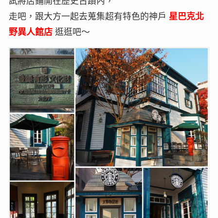
試將店鋪開在歷史古蹟內，
走吧，跟大方一起去蒐集超有特色的神戶
星巴克北
野異人館店
逛逛吧～