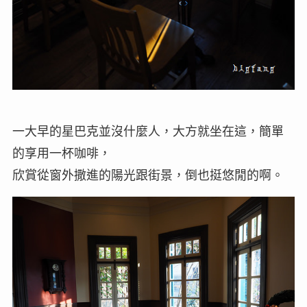
一大早的星巴克並沒什麼人，大方就坐在這，簡單
的享用一杯咖啡，
欣賞從窗外撒進的陽光跟街景，倒也挺悠閒的啊。