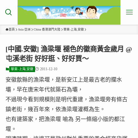
首頁
Asia 亞洲
China 香港澳門大陸
華東-上海,安徽
[中國.安徽] 漁梁堰 褪色的徽商黃金歲月 @
屯溪老街 好好逛、好好買～
2011-12-10
華東-上海,安徽
安徽歙縣的漁梁堰，是新安江上是最古老的攔水
壩，早在唐宋年代就築石為壩，
不過現今看到規模則是明代重建，漁梁堰旁有條古
鎮老街，幾百年來，依漁梁堰灌概為生。
也有建築家，把漁梁堰 喻為 另一條縮小版的都江
堰。