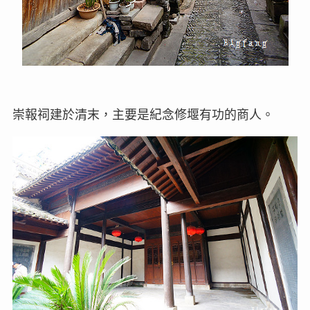
崇報祠建於清末，主要是紀念修堰有功的商人。