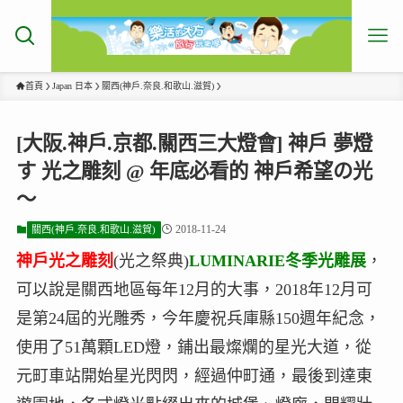
首頁
Japan 日本
關西(神戶.奈良.和歌山.滋賀)
[大阪.神戶.京都.關西三大燈會] 神戶 夢燈
す 光之雕刻 @ 年底必看的 神戶希望の光
～
2018-11-24
關西(神戶.奈良.和歌山.滋賀)
神戶光之雕刻
(光之祭典)
LUMINARIE冬季光雕展
，
可以說是關西地區每年12月的大事，2018年12月可
是第24屆的光雕秀，今年慶祝兵庫縣150週年紀念，
使用了51萬顆LED燈，鋪出最燦爛的星光大道，從
元町車站開始星光閃閃，經過仲町通，最後到達東