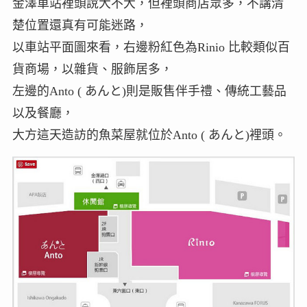
金澤車站裡頭說大不大，但裡頭商店眾多，不講清
楚位置還真有可能迷路，
以車站平面圖來看，右邊粉紅色為Rinio 比較類似百
貨商場，以雜貨、服飾居多，
左邊的Anto ( あんと)則是販售伴手禮、傳統工藝品
以及餐廳，
大方這天造訪的魚菜屋就位於Anto ( あんと)裡頭。