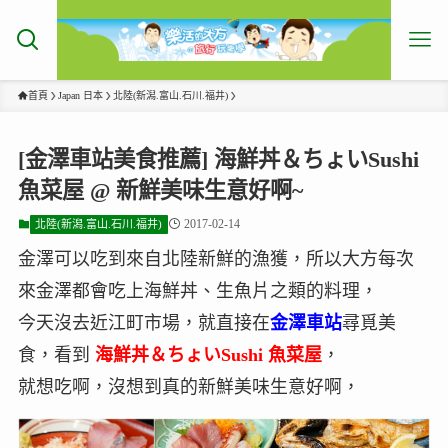
首頁
Japan 日本
北陸(新潟.富山.石川.福井)
[金澤車站美食推薦] 海鮮丼＆ちょいSushi
魚菜屋 @ 新鮮美味生意好啊~
2017-02-14
北陸(新潟.富山.石川.福井)
金澤可以吃到來自北陸新鮮的漁獲，所以大方每次
來金澤都會吃上海鮮丼、生魚片之類的料理，
今天沒去近江町市場，就直接在
金澤車站
尋覓美
食，看到
海鮮丼＆ちょいSushi 魚菜屋
，
就想吃啊，沒想到真的新鮮美味生意好啊，