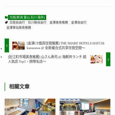
北陸(新潟.富山.石川.福井)
北陸自由行
石川縣自由行
金澤美食推薦
金澤自由行
金澤車站美食推薦
[金澤CP值高住宿推薦] THE SHARE HOTELS HATCHi
kanazawa @ 全新複合式共享住宿空間～
[近江町市場美食推薦] 山さん寿司 @ 海鮮丼ランチ 超
人気店 Top1，排隊名店～
相關文章