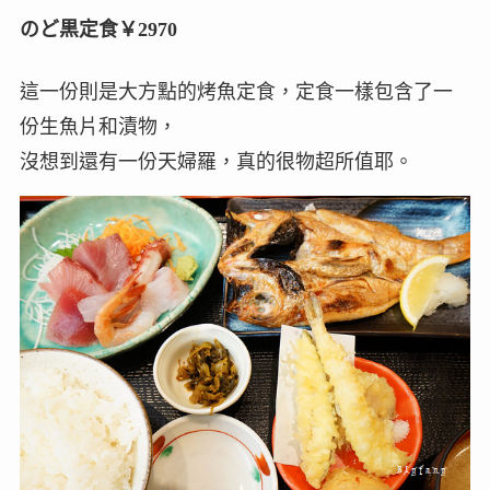
のど黒定食￥2970
這一份則是大方點的烤魚定食，定食一樣包含了一
份生魚片和漬物，
沒想到還有一份天婦羅，真的很物超所值耶。