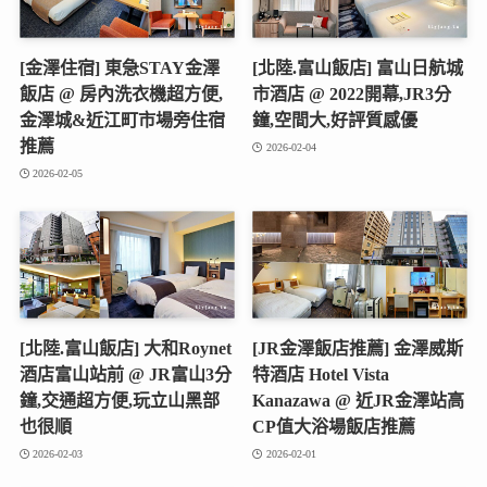
[金澤住宿] 東急STAY金澤
[北陸.富山飯店] 富山日航城
飯店 @ 房內洗衣機超方便,
市酒店 @ 2022開幕,JR3分
金澤城&近江町市場旁住宿
鐘,空間大,好評質感優
推薦
2026-02-04
2026-02-05
[北陸.富山飯店] 大和Roynet
[JR金澤飯店推薦] 金澤威斯
酒店富山站前 @ JR富山3分
特酒店 Hotel Vista
鐘,交通超方便,玩立山黑部
Kanazawa @ 近JR金澤站高
也很順
CP值大浴場飯店推薦
2026-02-03
2026-02-01