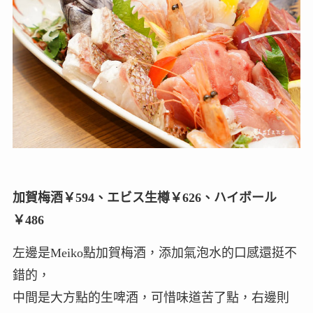
加賀梅酒￥594、エビス生樽￥626、ハイボール
￥486
左邊是Meiko點加賀梅酒，添加氣泡水的口感還挺不
錯的，
中間是大方點的生啤酒，可惜味道苦了點，右邊則