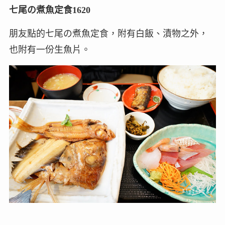
七尾の煮魚定食1620
朋友點的七尾の煮魚定食，附有白飯、漬物之外，
也附有一份生魚片。