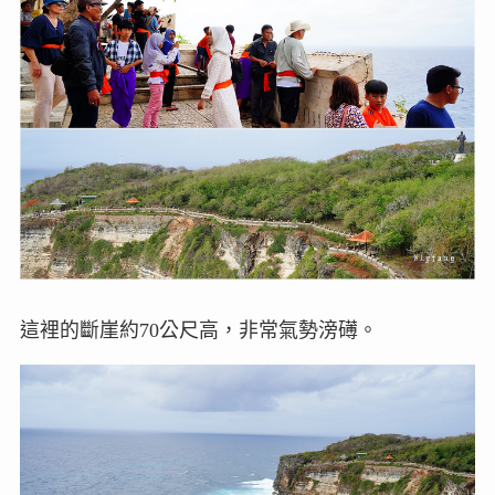
這裡的斷崖約70公尺高，非常氣勢滂礡。