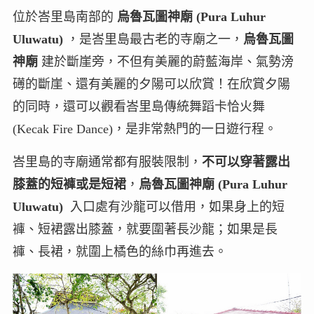
位於峇里島南部的
烏魯瓦圖神廟 (Pura Luhur
Uluwatu)
，是峇里島最古老的寺廟之一，
烏魯瓦圖
神廟
建於斷崖旁，不但有美麗的蔚藍海岸、氣勢滂
礡的斷崖、還有美麗的夕陽可以欣賞！在欣賞夕陽
的同時，還可以觀看峇里島傳統舞蹈卡恰火舞
(Kecak Fire Dance)，是非常熱門的一日遊行程。
峇里島的寺廟通常都有服裝限制，
不可以穿著露出
膝蓋的短褲或是短裙
，
烏魯瓦圖神廟 (Pura Luhur
Uluwatu)
入口處有沙龍可以借用，如果身上的短
褲、短裙露出膝蓋，就要圍著長沙龍；如果是長
褲、長裙，就圍上橘色的絲巾再進去。