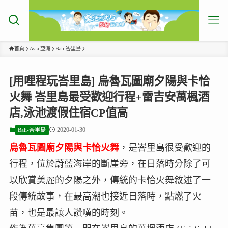
首頁
Asia 亞洲
Bali-峇里島
[用哩程玩峇里島] 烏魯瓦圖廟夕陽與卡恰
火舞 峇里島最受歡迎行程+雷吉安萬楓酒
店,泳池渡假住宿CP值高
2020-01-30
Bali-峇里島
烏魯瓦圖廟夕陽與卡恰火舞
，是峇里島很受歡迎的
行程，位於蔚藍海岸的斷崖旁，在日落時分除了可
以欣賞美麗的夕陽之外，傳統的卡恰火舞敘述了一
段傳統故事，在最高潮也接近日落時，點燃了火
苗，也是最讓人讚嘆的時刻。