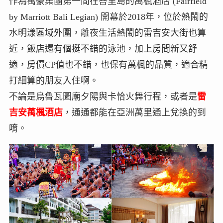
作為萬豪集團第一間在峇里島的萬楓酒店 (Fairfield
by Marriott Bali Legian) 開幕於2018年，位於熱鬧的
水明漾區域外圍，離夜生活熱鬧的雷吉安大街也算
近，飯店還有個挺不錯的泳池，加上房間新又舒
適，房價CP值也不錯，也保有萬楓的品質，適合精
打細算的朋友入住啊。
不論是烏魯瓦圖廟夕陽與卡恰火舞行程，或者是
雷
吉安萬楓酒店
，通通都能在亞洲萬里通上兌換的到
唷。