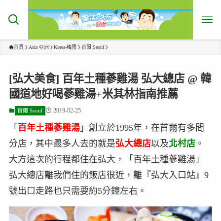
首頁
Asia 亞洲
Korea-韓國
首爾 Seoul
[弘大美食] 百年土種蔘雞湯 弘大總店 @ 韓
國道地好喝蔘雞湯+米其林指南推薦
2019-02-25
首爾 Seoul
「
百年土種蔘雞湯
」創立於1995年，在首爾有多間
分店，其中最多人去的就是
弘大總店
以及
北村店
。
大方這次的行程都住在弘大，「百年土種蔘雞湯」
弘大總店離我們住的飯店很近，離『弘大入口站』9
號出口走路也只需要約5分鐘左右。