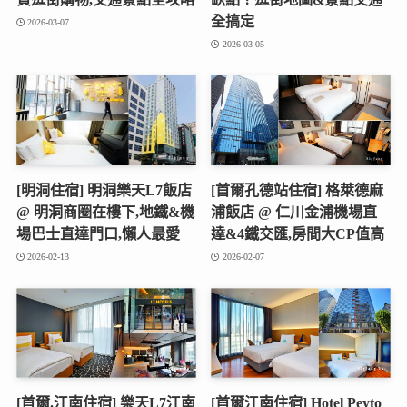
全搞定
2026-03-07
2026-03-05
[明洞住宿] 明洞樂天L7飯店
[首爾孔德站住宿] 格萊德麻
@ 明洞商圈在樓下,地鐵&機
浦飯店 @ 仁川金浦機場直
場巴士直達門口,懶人最愛
達&4鐵交匯,房間大CP值高
2026-02-13
2026-02-07
[首爾.江南住宿] 樂天L7江南
[首爾江南住宿] Hotel Peyto