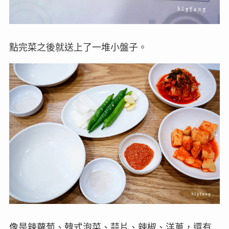
點完菜之後就送上了一堆小盤子。
像是辣蘿蔔、韓式泡菜、蒜片、辣椒、洋蔥，還有