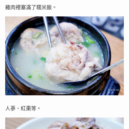
雞肉裡塞滿了糯米飯。
人蔘、紅棗等。