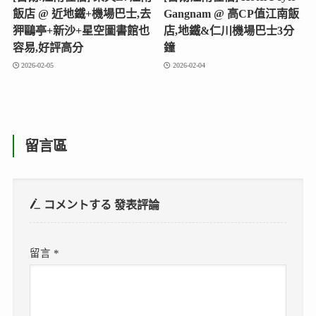
飯店 @ 近地鐵+機場巴士,去
Gangnam @ 高CP值江南飯
狎鷗亭+新沙+星空圖書館也
店,地鐵&仁川機場巴士3分
容易,好評高分
鐘
2026-02-05
2026-02-04
留言區
コメントする
發表評論
留言
*