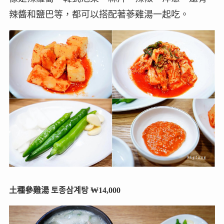
辣醬和鹽巴等，都可以搭配著蔘雞湯一起吃。
土種參雞湯 토종삼계탕 ₩14,000