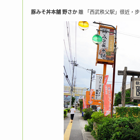
豚みそ丼本舗 野さか
離 「西武秩父駅」很近，步