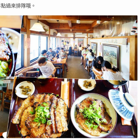
早點過來排隊哦。