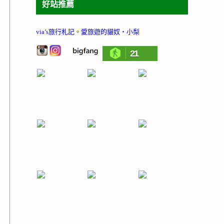
好站推薦
via’s旅行札記
。
愛旅遊的貓奴‧小梨
21