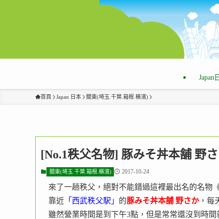
Japa
首頁
Japan 日本
關東(埼玉.千葉.箱根.橫濱)
[No.1秩父名物] 豚みそ丼本舗 
2017-10-24
關東(埼玉.千葉.箱根.橫濱)
來了一趟秩父，絕對不能錯過這裡最出名的名物
靠近
「西武秩父駅」
的
豚みそ丼本舗 野さか
，每
雖然營業時間是到下午3點，但是常常還沒到時間