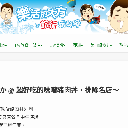
n日本
TW旅遊、飯店
TW美食
亞洲
美加紐澳非
歐洲
野さか @ 超好吃的味噌豬肉丼，排隊名店～
《味噌豬肉丼》啊，
天只有營業中午時段，
就已經售完，