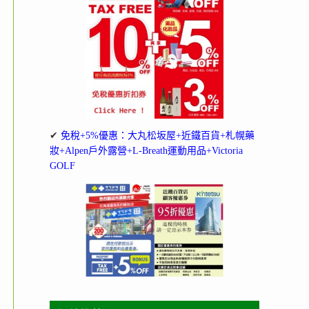
✔
免稅+5%優惠：大丸松坂屋+近鐵百貨+札幌藥
妝+Alpen戶外露營+L-Breath運動用品+Victoria
GOLF