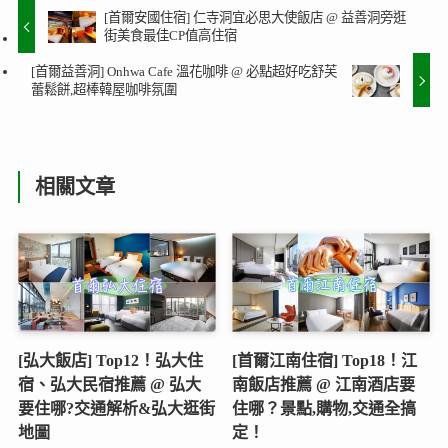
[首爾安國住宿] 仁寺洞宜必思大使飯店 @ 益善洞旁逛
街美食最佳CP值高住宿
[首爾益善洞] Onhwa Cafe 溫花咖啡 @ 必點超好吃舒芙
蕾鬆餅,超棒韓屋咖啡氛圍
相關文章
[弘大飯店] Top12！弘大住
[首爾江南住宿] Top18！江
宿、弘大民宿推薦 @ 弘大
南飯店推薦 @ 江南酒店要
要住哪?交通解析&弘大逛街
住哪？景點,購物,交通全搞
地圖
定！