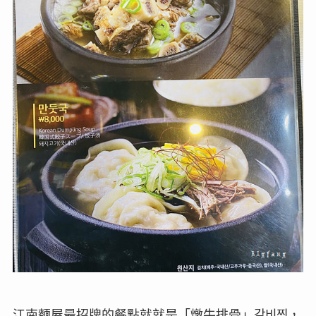
江南麵屋最招牌的餐點就就是「燉牛排骨」갈비찜，