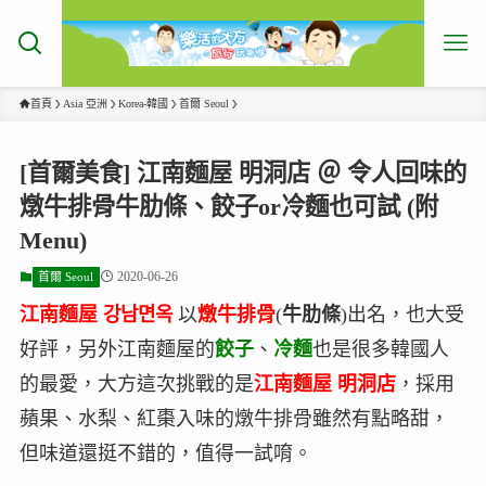
首頁
Asia 亞洲
Korea-韓國
首爾 Seoul
[首爾美食] 江南麵屋 明洞店 ＠ 令人回味的
燉牛排骨牛肋條、餃子or冷麵也可試 (附
Menu)
2020-06-26
首爾 Seoul
江南麵屋 강남면옥
以
燉牛排骨
(
牛肋條
)出名，也大受
好評，另外江南麵屋的
餃子
、
冷麵
也是很多韓國人
的最愛，大方這次挑戰的是
江南麵屋 明洞店
，採用
蘋果、水梨、紅棗入味的燉牛排骨雖然有點略甜，
但味道還挺不錯的，值得一試唷。