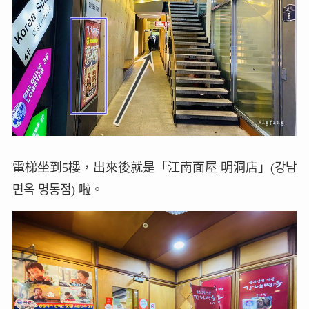
電梯坐到5樓，出來後就是「江南面屋 明洞店」(강남
면옥 명동점) 啦。