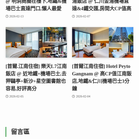
@ 明洞商圈在樓下,地鐵&機
浦飯店 @ 仁川金浦機場直
場巴士直達門口,懶人最愛
達&4鐵交匯,房間大CP值高
2026-02-13
2026-02-07
[首爾.江南住宿] 樂天L7江南
[首爾江南住宿] Hotel Peyto
飯店 @ 近地鐵+機場巴士,去
Gangnam @ 高CP值江南飯
狎鷗亭+新沙+星空圖書館也
店,地鐵&仁川機場巴士3分
容易,好評高分
鐘
2026-02-05
2026-02-04
留言區