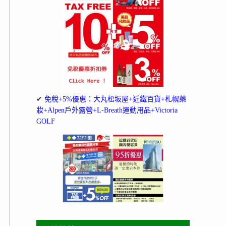
✔
免稅+5%優惠：大丸松坂屋+近鐵百貨+札幌藥
妝+Alpen戶外露營+L-Breath運動用品+Victoria
GOLF