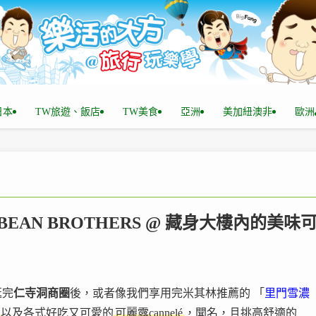
n日本
TW旅遊、飯店
TW美食
亞洲
美加紐澳非
歐洲
 BEAN BROTHERS @ 藏身大樓內的美味
逛完
仁寺洞商圈
後，或者像我們享用完米其林推薦的 「
里門雪濃
以及各式好吃又可愛的
可麗露cannelé
，聞名，且挑高舒適的