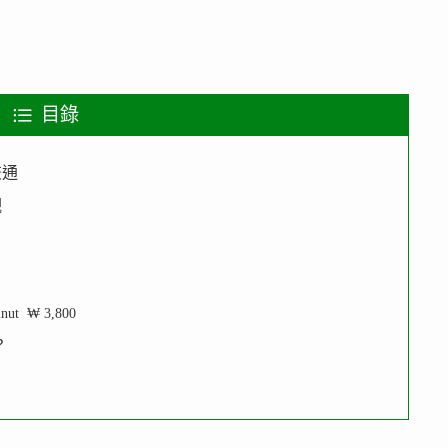
目錄
交通
觀
lnut ₩ 3,800
？