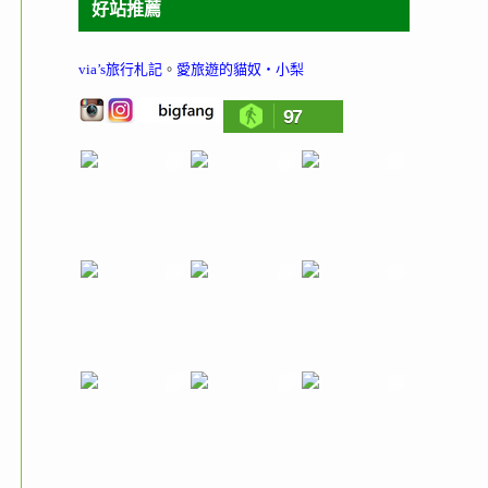
好站推薦
via’s旅行札記
。
愛旅遊的貓奴‧小梨
97