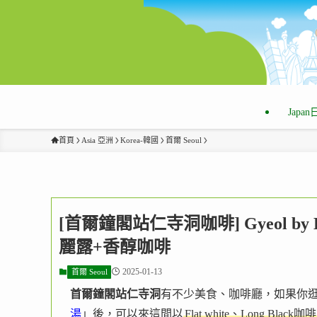
Japa
首頁
Asia 亞洲
Korea-韓國
首爾 Seoul
[首爾鐘閣站仁寺洞咖啡] Gyeol by
麗露+香醇咖啡
2025-01-13
首爾 Seoul
首爾鐘閣站仁寺洞
有不少美食、咖啡廳，如果你
湯
」後，可以來這間以
Flat white、Long Black咖啡