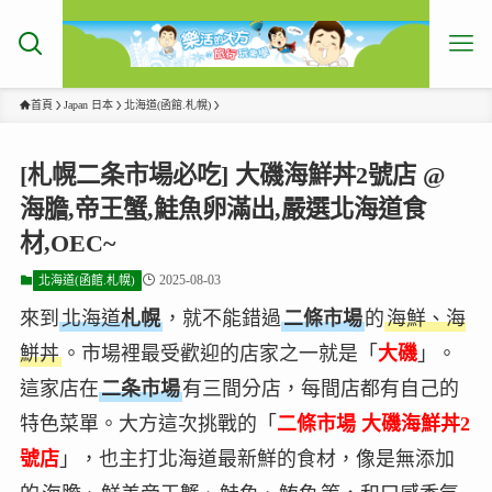
首頁
Japan 日本
北海道(函館.札幌)
[札幌二条市場必吃] 大磯海鮮丼2號店 @
海膽,帝王蟹,鮭魚卵滿出,嚴選北海道食
材,OEC~
2025-08-03
北海道(函館.札幌)
來到
北海道
札幌
，就不能錯過
二條市場
的
海鮮、海
鮩丼
。市場裡最受歡迎的店家之一就是「
大磯
」。
這家店在
二条市場
有三間分店，每間店都有自己的
特色菜單。大方這次挑戰的「
二條市場 大磯海鮮丼2
號店
」，也主打北海道最新鮮的食材，像是無添加