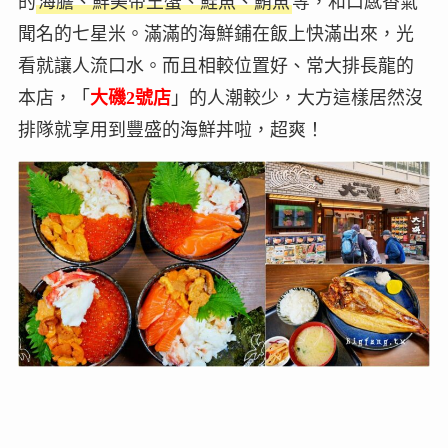
的
海膽、鮮美帝王蟹、鮭魚、鮪魚
等，和口感香氣
聞名的七星米。滿滿的海鮮鋪在飯上快滿出來，光
看就讓人流口水。而且相較位置好、常大排長龍的
本店，「
大磯2號店
」的人潮較少，大方這樣居然沒
排隊就享用到豐盛的海鮮丼啦，超爽！