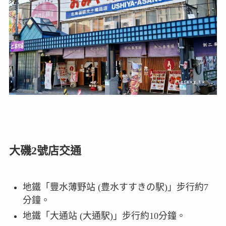
大磯2號店交通
地鐵「豐水薄野站 (豊水すすきの駅)」步行約7
分鐘。
地鐵「大通站 (大通駅)」步行約10分鐘。