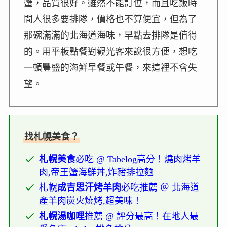
蟹，品質很好。雖然不能訂位，而且吃飯時
間人很多要排隊，價格也不算便宜，但為了
那碗滿滿的北海道海味，早點去排隊是值得
的。用平板點餐對觀光客來說很方便，想吃
一頓豐盛的海鮮早餐或午餐，來這裡不會失
望。
找札幌美食？
札幌美食
必吃 @ Tabelog高分！燒肉烤羊
肉,帝王蟹海鮮丼,炸豬排拉麵
札幌
成吉思汗烤羊肉
必吃推薦 ＠ 北海道
產羊肉炭火燒烤,超美味！
札幌湯咖哩
推薦 @ 評分最高！在地人最