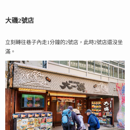
大磯2號店
立刻轉往巷子內走1分鐘的2號店，此時2號店還沒坐
滿。