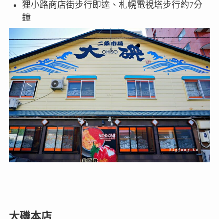
狸小路商店街步行即達、札幌電視塔步行約7分
鐘
大磯本店