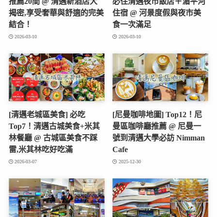
推薦20間 @ 清邁新酒店大
必住清邁夜市飯店＋湄平河
揭密,享受奢華與舒適的完美
住宿 @ 河景度假與夜市美
結合！
食一次滿足
2026-03-10
2026-03-10
[清邁老城區美食] 必吃
[尼曼咖啡地圖] Top12！尼
Top7！清邁古城美食+米其
曼區咖啡廳推薦 @ 尼曼一
林餐廳 @ 古城區美食不踩
號到清邁大學必訪 Nimman
雷,米其林吃好吃滿
Cafe
2026-03-07
2025-12-30