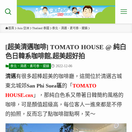
首頁
Asia 亞洲
Thailand 泰國
泰北、清邁、素可泰、擺鎮
[超美清邁咖啡] TOMATO HOUSE @ 純白
色日韓系咖啡館,超美超好拍
2022-12-06
泰北、清邁、素可泰、擺鎮
清邁
有很多超棒超美的咖啡廳，這間位於清邁古城
東北城郊
San Phi Suea區
的「
TOMATO
HOUSE.cnx
」，那純白色系又帶著日韓簡約風格的
咖啡，可是顏值超級高，每位客人一進來都是不停
的拍照，反而忘了點咖啡甜點啊，笑～