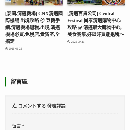
[泰國.清邁機場] CNX清邁國
[淸邁百貨公司] Central
際機場 出境攻略 ＠ 登機手
Festival 尚泰清邁購物中心
續,清邁機場退稅,出境,清邁
攻略 @ 淸邁最大購物中心,
機場必買,免稅店,貴賓室,全
美食雲集,好逛好買能退稅～
搞定
2025-09-21
2025-09-25
留言區
コメントする
發表評論
留言
*