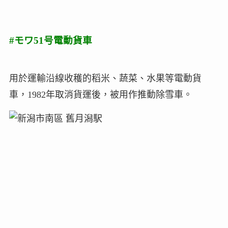
#モワ51号電動貨車
用於運輸沿線收穫的稻米、蔬菜、水果等電動貨
車，1982年取消貨運後，被用作推動除雪車。