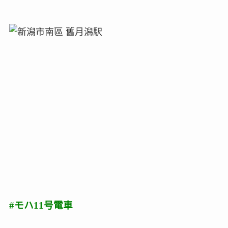
#モハ11号電車