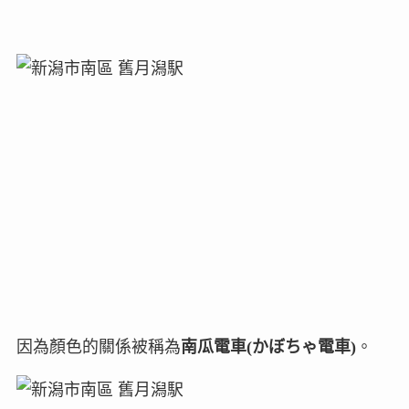
因為顏色的關係被稱為
南瓜電車(かぼちゃ電車)
。