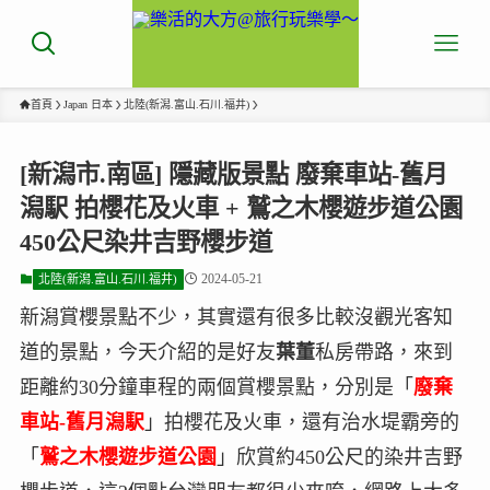
首頁
Japan 日本
北陸(新潟.富山.石川.福井)
[新潟市.南區] 隱藏版景點 廢棄車站-舊月
潟駅 拍櫻花及火車 + 鷲之木櫻遊步道公園
450公尺染井吉野櫻步道
2024-05-21
北陸(新潟.富山.石川.福井)
新潟賞櫻景點不少，其實還有很多比較沒觀光客知
道的景點，今天介紹的是好友
葉董
私房帶路，來到
距離約30分鐘車程的兩個賞櫻景點，分別是「
廢棄
車站-舊月潟駅
」拍櫻花及火車，還有治水堤霸旁的
「
鷲之木櫻遊步道公園
」欣賞約450公尺的染井吉野