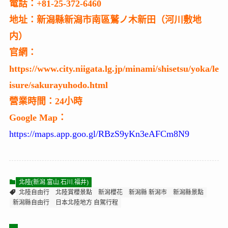
電話：+81-25-372-6460
地址：新潟縣新潟市南區鷲ノ木新田（河川敷地
内）
官網：
https://www.city.niigata.lg.jp/minami/shisetsu/yoka/le
isure/sakurayuhodo.html
營業時間：24小時
Google Map：
https://maps.app.goo.gl/RBzS9yKn3eAFCm8N9
北陸(新潟.富山.石川.福井)
北陸自由行
北陸賞櫻景點
新潟櫻花
新潟縣 新潟市
新潟縣景點
新潟縣自由行
日本北陸地方 自駕行程