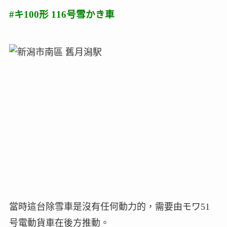
#キ100形 116号雪かき車
當時這台除雪車是沒有任何動力的，需要由モワ51
号電動貨車在後方推動。