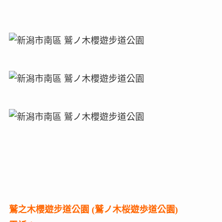
鷲之木櫻遊步道公園 (鷲ノ木桜遊歩道公園)