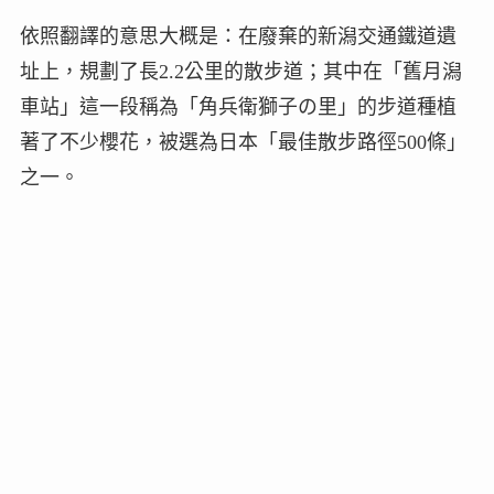
依照翻譯的意思大概是：在廢棄的新潟交通鐵道遺
址上，規劃了長2.2公里的散步道；其中在「舊月潟
車站」這一段稱為「角兵衛獅子の里」的步道種植
著了不少櫻花，被選為日本「最佳散步路徑500條」
之一。