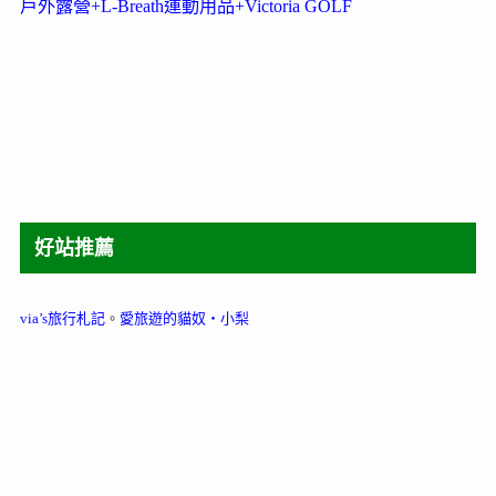
戶外露營+L-Breath運動用品+Victoria GOLF
好站推薦
via’s旅行札記
。
愛旅遊的貓奴‧小梨