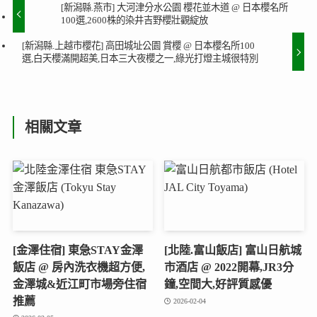
[新潟縣.燕市] 大河津分水公園 櫻花並木道 @ 日本櫻名所
100選,2600株的染井吉野櫻壯觀綻放
[新潟縣.上越市櫻花] 高田城址公園 賞櫻 @ 日本櫻名所100
選,白天櫻滿開超美,日本三大夜櫻之一,綠光打燈主城很特別
相關文章
[金澤住宿] 東急STAY金澤
[北陸.富山飯店] 富山日航城
飯店 @ 房內洗衣機超方便,
市酒店 @ 2022開幕,JR3分
金澤城&近江町市場旁住宿
鐘,空間大,好評質感優
推薦
2026-02-04