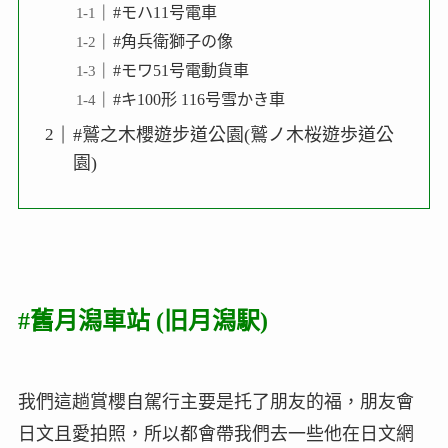
#モハ11号電車
#角兵衛獅子の像
#モワ51号電動貨車
#キ100形 116号雪かき車
#鷲之木櫻遊步道公園(鷲ノ木桜遊歩道公
園)
#舊月潟車站 (旧月潟駅)
我們這趟賞櫻自駕行主要是托了朋友的福，朋友會
日文且愛拍照，所以都會帶我們去一些他在日文網