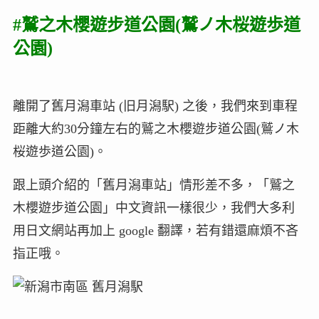
#鷲之木櫻遊步道公園(鷲ノ木桜遊歩道
公園)
離開了舊月潟車站 (旧月潟駅) 之後，我們來到車程
距離大約30分鐘左右的鷲之木櫻遊步道公園(鷲ノ木
桜遊歩道公園)。
跟上頭介紹的「舊月潟車站」情形差不多，「鷲之
木櫻遊步道公園」中文資訊一樣很少，我們大多利
用日文網站再加上 google 翻譯，若有錯還麻煩不吝
指正哦。