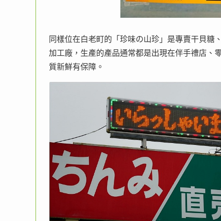
同樣位在白老町的「珍味の山珍」是專賣干貝糖
加工廠，生產的產品通常都是出現在伴手禮店、
質新鮮有保障。