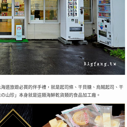
北海道旅遊必買的伴手禮，就是起司條、干貝糖、烏賊起司、干
味の山珍」本身就是這類海鮮乾貨類的食品加工廠。