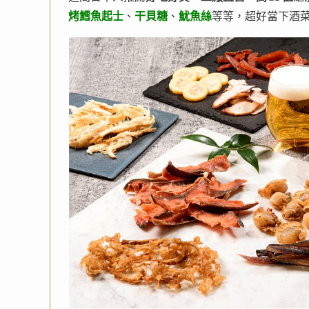
烤鱈魚起士
、
干貝糖
、
魷魚絲
等等，超好當下酒