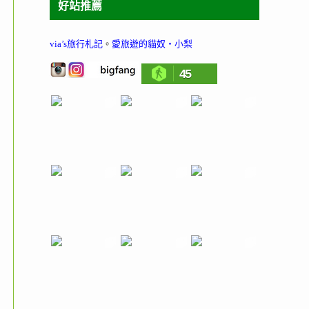
好站推薦
via’s旅行札記
。
愛旅遊的貓奴‧小梨
45