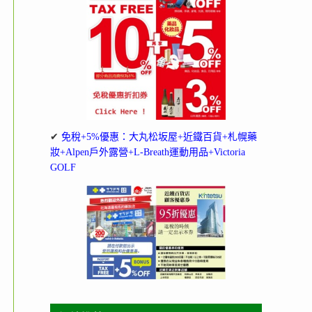
✔
免稅+5%優惠：大丸松坂屋+近鐵百貨+札幌藥
妝+Alpen戶外露營+L-Breath運動用品+Victoria
GOLF