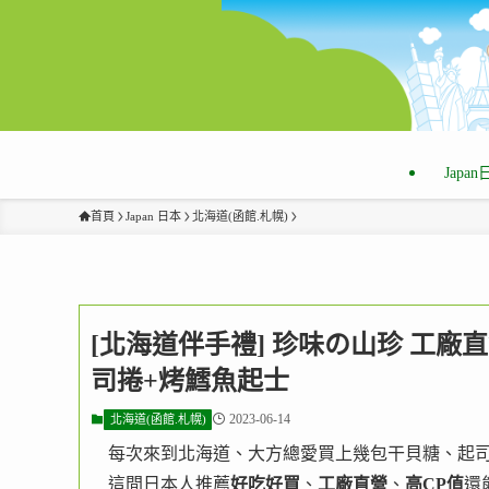
Japa
首頁
Japan 日本
北海道(函館.札幌)
[北海道伴手禮] 珍味の山珍 工廠
司捲+烤鱈魚起士
2023-06-14
北海道(函館.札幌)
每次來到北海道、大方總愛買上幾包干貝糖、起
這間日本人推薦
好吃好買
、
工廠直營
、
高CP值
還