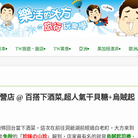
n日本
TW旅遊、飯店
TW美食
亞洲
美加紐澳非
歐洲
直營店 @ 百搭下酒菜,超人氣干貝糖+烏賊起
司條回台當下酒菜，這次在前往洞爺湖前經過白老町，大方來到
能
免稅
的「
珍味の山珍
」報到，店家最有名的就是
烏賊起司捲
、