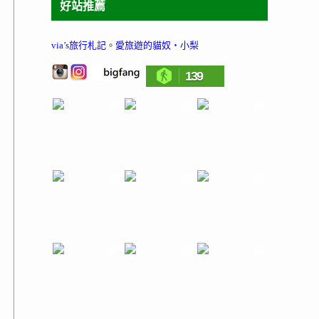
好站推薦
via’s旅行札記
。
愛旅遊的貓奴‧小梨
139