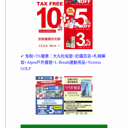
✔
免稅+5%優惠：大丸松坂屋+近鐵百貨+札幌藥
妝+Alpen戶外露營+L-Breath運動用品+Victoria
GOLF