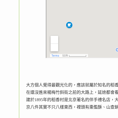
大方個人覺得最觀光化的，應該就屬於知名的稻
在還沒進來楊梅竹斜街之前的大路上，延途都會
建於1895年的稻香村是北京著名的伴手禮名店
京八件其實不只八樣東西，裡頭有棗儖酥、山查