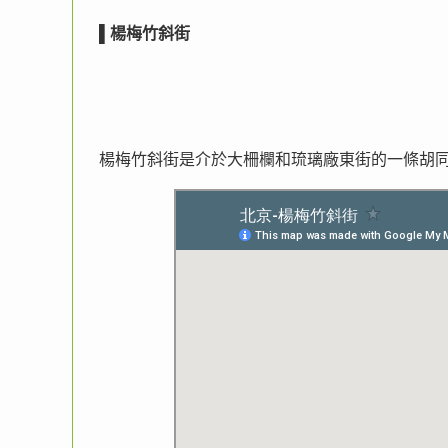
▌
楊梅竹斜街
楊梅竹斜街是介於大柵欄和琉璃廠東街的一條胡同