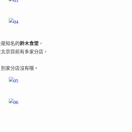
後是知名的
鈴木食堂
，
在北京目前有多家分店，
，別家分店沒有哦。