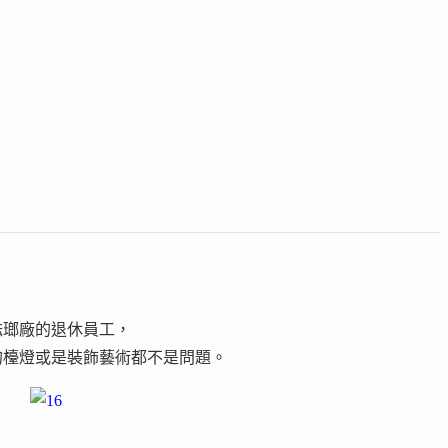
琺瑯廠的退休員工，
的檯燈或是裝飾藝術都不是問題。