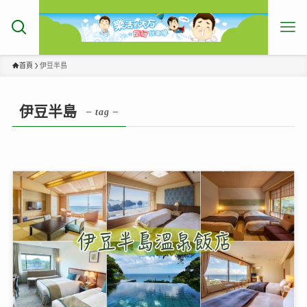
首頁
伊豆半島
伊豆半島
– tag –