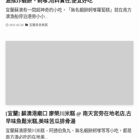
激推炸蝦餅、蚵嗲,用料實在,便宜好吃
宜蘭蘇澳有一間超神奇的小吃，「無名蝦餅蚵嗲蘿蔔糕」就在南方
澳漁船停泊港旁小小...
2021-02-26
宜蘭美食推薦
[宜蘭] 蘇澳港廟口 廖榮川米糕 @ 南天宮旁在地老店,古
早味魚鬆米糕,美味苦瓜排骨湯
宜蘭蘇澳廖榮川米糕、阿通伯魚丸、無名蝦餅蚵嗲等等小吃，都是
南方澳必吃的在地美...