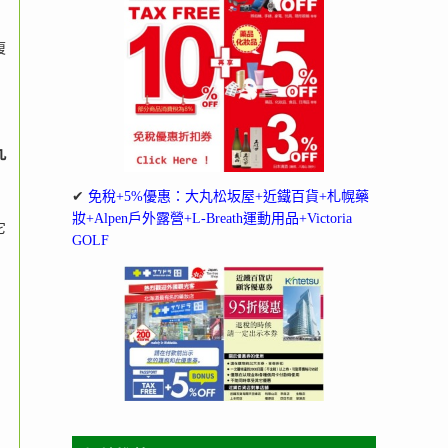
復
九
✔
免稅+5%優惠：大丸松坂屋+近鐵百貨+札幌藥
妝+Alpen戶外露營+L-Breath運動用品+Victoria
它
GOLF