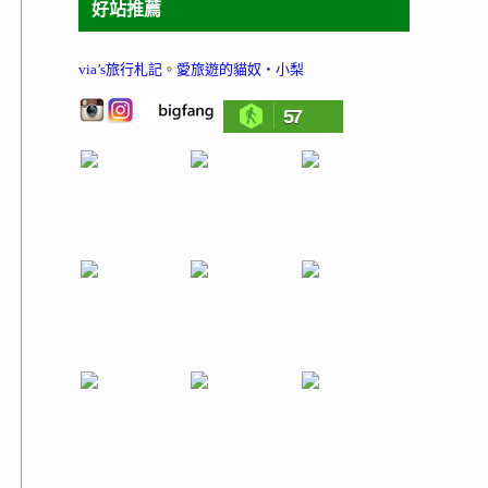
好站推薦
via’s旅行札記
。
愛旅遊的貓奴‧小梨
57