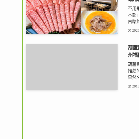
不用飛
本部
古路線
2025
葫蘆
州福
葫蘆
推薦
果然名
2018