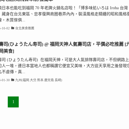
日本也能吃到福岡 70 年老牌火鍋名店啦！「博多味処いろは Iroha 台灣
」藏身在台北東區、忠孝復興商圈巷弄內內，裝潢風格走精纏的昭和風格
，木質傢俱...
-10-02
台北美食推薦
壽司(ひょうたん寿司) @ 福岡天神人氣壽司店，平價必吃推薦 [
岡美食]
壽司 (ひょうたん寿司) 在福岡天神，可是大人氣排隊壽司店，不但網路上
的人一堆，連日本當地人也都稱讚它便宜又美味，大方這天享用之後發現
不虛傳，真...
-01-30
九州(福岡.大分.熊本.鹿兒島.長崎)
1