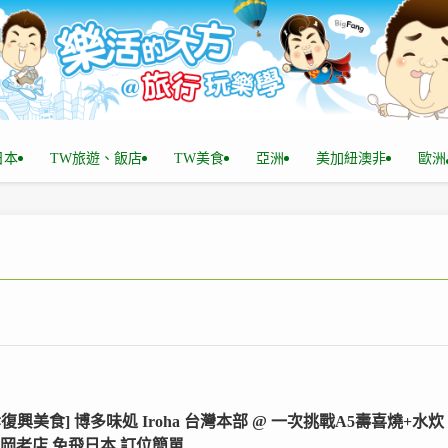
n日本
TW旅遊、飯店
TW美食
亞洲
美加紐澳非
歐洲
孝復興美食] 博多味処 Iroha 台灣本部 @ 一次挑戰A5壽喜燒+水炊
福岡老店,免飛日本,訂位簡單