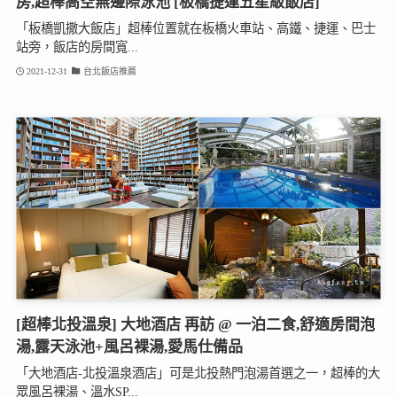
房,超棒高空無邊際泳池 [板橋捷運五星級飯店]
「板橋凱撒大飯店」超棒位置就在板橋火車站、高鐵、捷運、巴士
站旁，飯店的房間寬...
2021-12-31
台北飯店推薦
[超棒北投溫泉] 大地酒店 再訪 @ 一泊二食,舒適房間泡
湯,露天泳池+風呂裸湯,愛馬仕備品
「大地酒店-北投溫泉酒店」可是北投熱門泡湯首選之一，超棒的大
眾風呂裸湯、溫水SP...