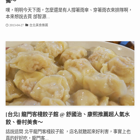
攤～
噗，明明今天下雨，怎麼還是有人撐著雨傘、穿著雨衣來排隊啊，
本來想說去買 邰智源...
2013-04-27
台北美食推薦
[台北] 龍門客棧餃子館 @ 舒國治、康熙推薦超人氣水
餃、眷村美食～
話說這間 北平龍門客棧餃子館 ，店名就聽起來好利害，事實上也
真的好好吃，龍門客...