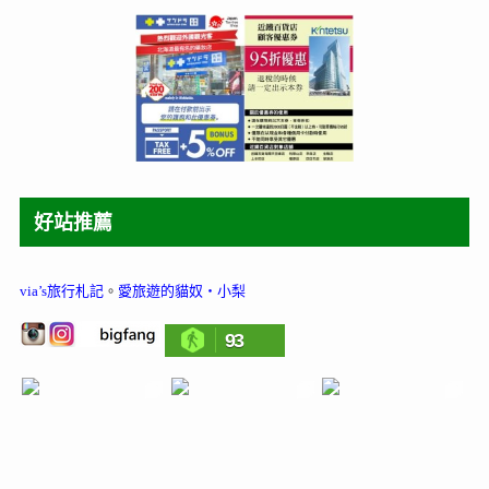
好站推薦
via’s旅行札記
。
愛旅遊的貓奴‧小梨
93