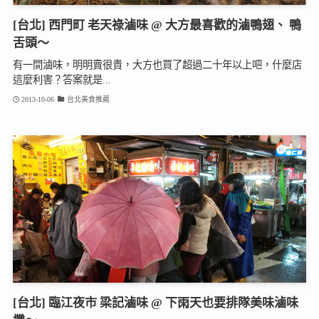
[台北] 西門町 老天祿滷味 @ 大方最喜歡的滷鴨翅、 鴨
舌頭～
有一間滷味，明明賣很貴，大方也買了超過二十年以上吧，什麼店
這麼利害？答案就是...
2013-10-06
台北美食推薦
[台北] 臨江夜市 梁記滷味 @ 下雨天也要排隊美味滷味