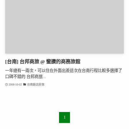
[台南] 台邦商旅 @ 蠻讚的商務旅館
一年總有一兩次，可以住在外面出差這次在台南行程比較多選擇了
口碑不錯的 台邦商旅...
2008-10-02
台南飯店民宿
1