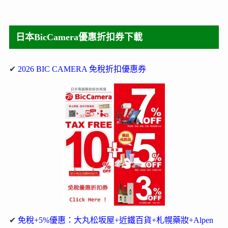
日本BicCamera優惠折扣券下載
✔
2026 BIC CAMERA 免稅折扣優惠券
✔
免稅+5%優惠：大丸松坂屋+近鐵百貨+札幌藥妝+Alpen