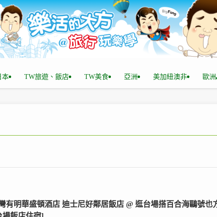
n日本
TW旅遊、飯店
TW美食
亞洲
美加紐澳非
歐洲
灣有明華盛頓酒店 迪士尼好鄰居飯店 @ 逛台場搭百合海鷗號也
[台場飯店住宿]