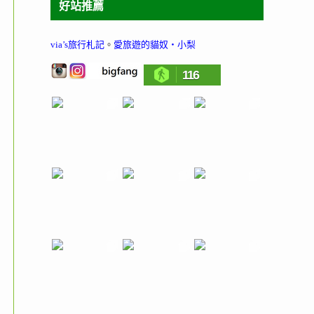
好站推薦
via’s旅行札記
。
愛旅遊的貓奴‧小梨
116