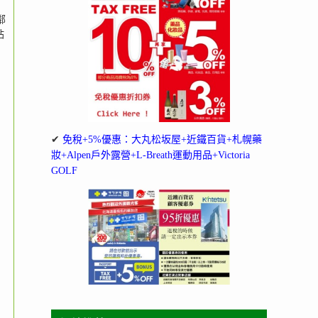
鄰
站
✔
免稅+5%優惠：大丸松坂屋+近鐵百貨+札幌藥
妝+Alpen戶外露營+L-Breath運動用品+Victoria
GOLF