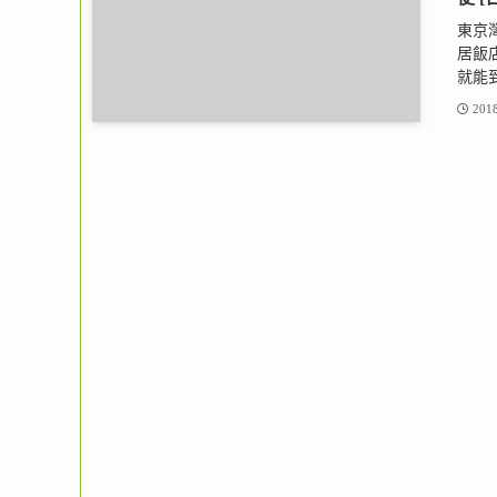
東京灣有
居飯
就能到
2018