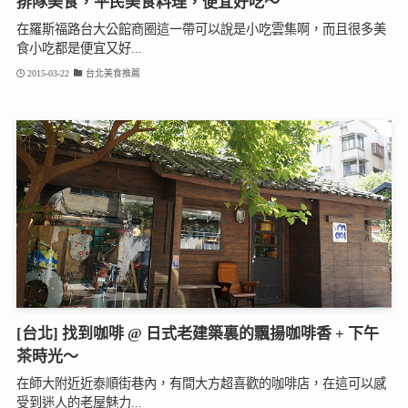
排隊美食，平民美食料理，便宜好吃～
在羅斯福路台大公館商圈這一帶可以說是小吃雲集啊，而且很多美
食小吃都是便宜又好...
2015-03-22
台北美食推薦
[台北] 找到咖啡 @ 日式老建築裏的飄揚咖啡香 + 下午
茶時光～
在師大附近近泰順街巷內，有間大方超喜歡的咖啡店，在這可以感
受到迷人的老屋魅力...