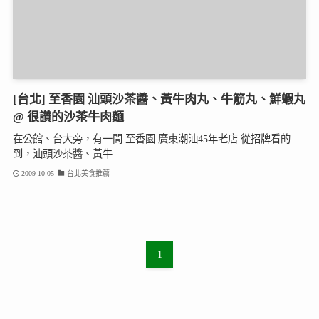
[台北] 至香園 汕頭沙茶醬、黃牛肉丸、牛筋丸、鮮蝦丸
@ 很讚的沙茶牛肉麵
在公館、台大旁，有一間 至香園 廣東潮汕45年老店 從招牌看的
到，汕頭沙茶醬、黃牛...
2009-10-05
台北美食推薦
1