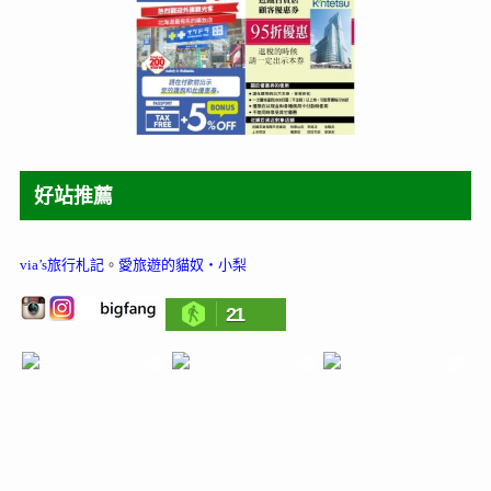
好站推薦
via’s旅行札記
。
愛旅遊的貓奴‧小梨
21