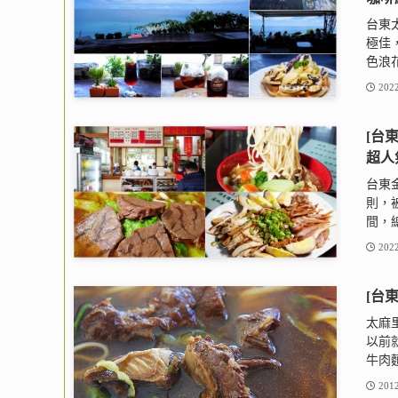
台東
極佳
色浪花
2022
[台
超人
台東金
則，
間，總
2022
[台
太麻
以前
牛肉麵
2012