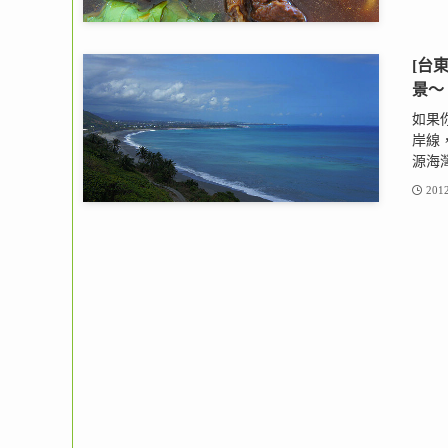
[台
景～
如果
岸線
源海灣
2012