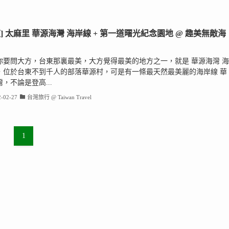
東] 太麻里 華源海灣 海岸線 + 第一道曙光紀念園地 @ 趣美無敵海
你要問大方，台東那裏最美，大方覺得最美的地方之一，就是 華源海灣 海
，位於台東不到千人的部落華源村，可是有一條最天然最美麗的海岸線 華
，不論是登高...
-02-27
台灣旅行 @ Taiwan Travel
1