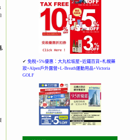
野
白
,
✔
免稅+5%優惠：大丸松坂屋+近鐵百貨+札幌藥
妝+Alpen戶外露營+L-Breath運動用品+Victoria
GOLF
賣