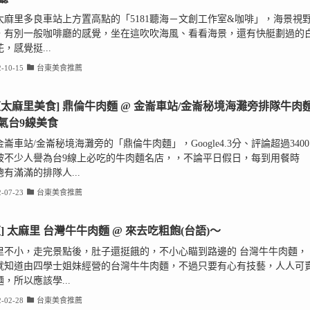
太麻里多良車站上方置高點的「5181聽海－文創工作室&咖啡」，海景視
，有別一般咖啡廳的感覺，坐在這吹吹海風、看看海景，還有快艇劃過的
，感覺挺...
-10-15
台東美食推薦
東太麻里美食] 鼎倫牛肉麵 @ 金崙車站/金崙秘境海灘旁排隊牛肉麵
氣台9線美食
崙車站/金崙秘境海灘旁的「鼎倫牛肉麵」，Google4.3分、評論超過3400
被不少人譽為台9線上必吃的牛肉麵名店，，不論平日假日，每到用餐時
有滿滿的排隊人...
-07-23
台東美食推薦
東] 太麻里 台灣牛牛肉麵 @ 來去吃粗飽(台語)～
里不小，走完景點後，肚子還挺餓的，不小心瞄到路邊的 台灣牛牛肉麵，
就知道由四學士姐妹經營的台灣牛牛肉麵，不過只要有心有技藝，人人可
，所以應該學...
-02-28
台東美食推薦