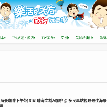
n日本
TW旅遊、飯店
TW美食
亞洲
美加紐澳非
歐洲
東海景咖啡下午茶] 5181聽海文創&咖啡 @ 多良車站視野最佳海景
廳