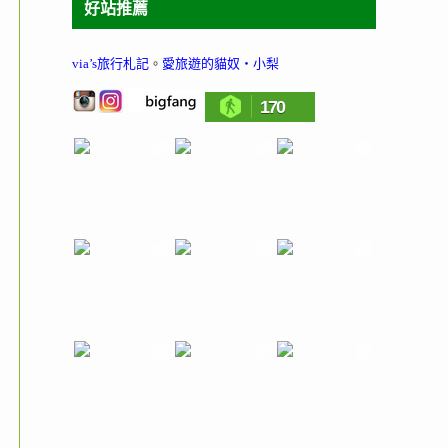
好站推薦
via’s旅行札記
。
愛旅遊的貓奴‧小梨
170