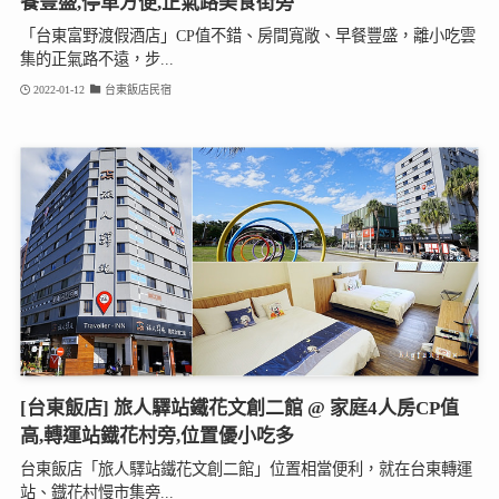
餐豐盛,停車方便,正氣路美食街旁
「台東富野渡假酒店」CP值不錯、房間寬敞、早餐豐盛，離小吃雲
集的正氣路不遠，步...
2022-01-12
台東飯店民宿
[台東飯店] 旅人驛站鐵花文創二館 @ 家庭4人房CP值
高,轉運站鐡花村旁,位置優小吃多
台東飯店「旅人驛站鐵花文創二館」位置相當便利，就在台東轉運
站、鐡花村慢市集旁...