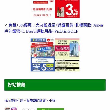
✔
免稅+5%優惠：大丸松坂屋+近鐵百貨+札幌藥妝+Alpen
戶外露營+L-Breath運動用品+Victoria GOLF
好站推薦
via’s旅行札記
。
愛旅遊的貓奴‧小梨