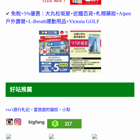
✔
免稅+5%優惠：大丸松坂屋+近鐵百貨+札幌藥妝+Alpen
戶外露營+L-Breath運動用品+Victoria GOLF
好站推薦
via’s旅行札記
。
愛旅遊的貓奴‧小梨
117