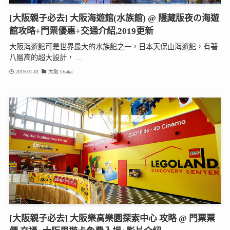
[大阪親子必去] 大阪海遊館(水族館) @ 隱藏版夜の海遊
館攻略+門票優惠+交通介紹,2019更新
大阪海遊館可是世界最大的水族館之一，日本天保山海遊館，有著
八層高的超大設計， ...
2019-01-01
大阪 Osaka
[大阪親子必去] 大阪樂高樂園探索中心 攻略 @ 門票票