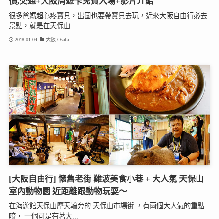
價,交通+大阪周遊卡免費入場+影片介紹
很多爸媽超心疼寶貝，出國也要帶寶貝去玩，近來大阪自由行必去
景點，就是在天保山 ...
2018-01-04
大阪 Osaka
[大阪自由行] 懷舊老街 難波美食小巷 + 大人氣 天保山
室內動物園 近距離跟動物玩耍～
在海遊館天保山摩天輪旁的 天保山市場街 ，有兩個大人氣的重點
唷， 一個可是有著大...