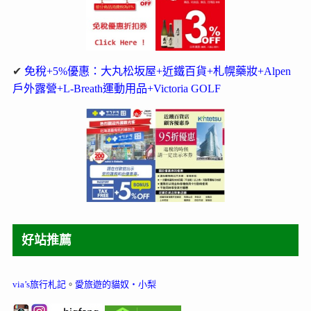
✔
免稅+5%優惠：大丸松坂屋+近鐵百貨+札幌藥妝+Alpen
戶外露營+L-Breath運動用品+Victoria GOLF
好站推薦
via’s旅行札記
。
愛旅遊的貓奴‧小梨