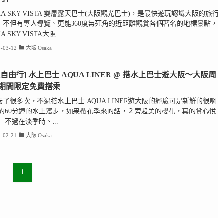
KA SKY VISTA 雙層露天巴士(大阪觀光巴士)，是最快遊玩認識大阪的旅
，不但有專人導覽、更能360度無死角的近距離觀賞各個著名的地標景點，
A SKY VISTA大阪...
-03-12
大阪 Osaka
阪自由行] 水上巴士 AQUA LINER @ 搭水上巴士遊大阪～大阪周
期間限定免費搭乘
去了很多次，不過搭水上巴士 AQUA LINER遊大阪的經驗可是新鮮的很啊
大約60分鐘的水上漫步，如果櫻花季來的話，２旁超美的櫻花，真的賞心悅
 不過在淡季時、...
-02-21
大阪 Osaka
1