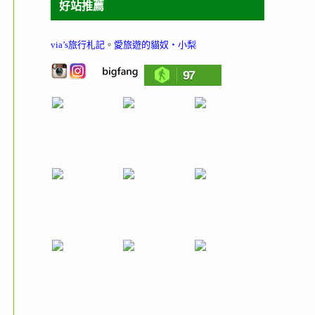
好站推薦
via’s旅行札記
。
愛旅遊的貓奴‧小梨
97