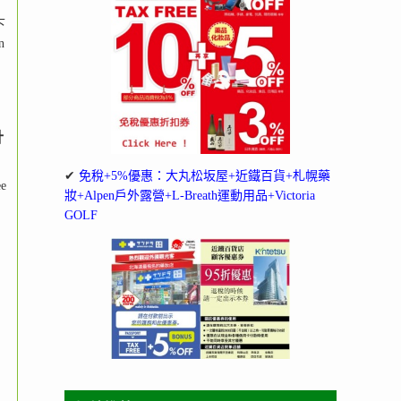
下
n
計
✔
免稅+5%優惠：大丸松坂屋+近鐵百貨+札幌藥
e
妝+Alpen戶外露營+L-Breath運動用品+Victoria
GOLF