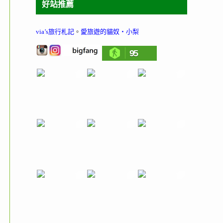
好站推薦
via’s旅行札記
。
愛旅遊的貓奴‧小梨
95