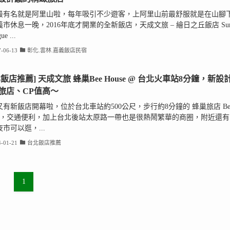
最有名就是阿里山啦，每年吸引不少遊客，上阿里山前最舒服就是在山腳
市休息一晚，2016年底才開業的全新飯店，天成文旅 – 繪日之丘飯店 Su
ue ...
-06-13
彰化.雲林.嘉義飯店民宿
北飯店推薦] 天成文旅 蜂巢Bee House @ 台北火車站8分鐘，新設
旅店、CP值高～
又有新飯店開幕啦，位於台北車站約500公尺，步行約8分鐘的 蜂巢旅店 Be
use，交通便利，加上台北後站太原路一帶也是很熱鬧繁華的商圈，附近還有
市可以逛，...
-01-21
台北飯店推薦
1