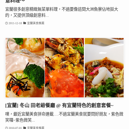
意料理～
宜蘭很多創意精緻無菜單料理，不過要像這間大洲魚寮佔地挺大
的，又提供頂級創意料...
2011-12-18
宜蘭美食推薦
[宜蘭] 冬山 田老爺餐廳 @ 有宜蘭特色的創意套餐~
噗，最近宜蘭美食拼命連載….不過宜蘭美食就要問好朋友，紫色微
笑囉~紫色微笑...
2010-07-01
宜蘭美食推薦