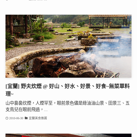
[宜蘭] 野夫炊煙 @ 好山、好水、好景、好食~無菜單料
理~
山中裊裊炊煙，人煙罕至，眼前景色儘是綠油油山景、田景三、五
支鳥兒在眼前飛過，...
2010-06-30
宜蘭美食推薦