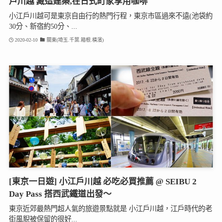
戶川越 藏造建築,在日式町家享用咖啡
小江戶川越可是東京自由行的熱門行程，東京市區過來不遠(池袋約
30分、新宿約50分、...
2020-02-10
關東(埼玉.千葉.箱根.橫濱)
[東京一日遊] 小江戶川越 必吃必買推薦 @ SEIBU 2
Day Pass 搭西武鐵道出發～
東京近郊最熱門超人氣的旅遊景點就是 小江戶川越，江戶時代的老
街風貎被保留的很好...