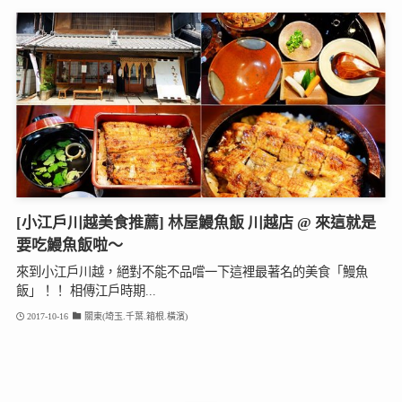
[小江戶川越美食推薦] 林屋鰻魚飯 川越店 @ 來這就是
要吃鰻魚飯啦～
來到小江戶川越，絕對不能不品嚐一下這裡最著名的美食「鰻魚
飯」！！ 相傳江戶時期...
2017-10-16
關東(埼玉.千葉.箱根.橫濱)