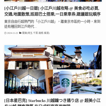
[小江戶川越一日遊] 小江戶川越攻略 @ 美食必吃必買,
交通,地圖散策,巡迴巴士搭乘,一日乘車券,建議遊玩順序
東京自由行超熱門的「小江戶川越」，離東京市區約一小時，來到
這有種回到江戶時代...
2024-11-22
關東(埼玉.千葉.箱根.橫濱)
[日本星巴克] Starbucks 川越鐘つき通り店 @ 超美小江