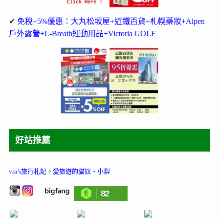
✔
免稅+5%優惠：大丸松坂屋+近鐵百貨+札幌藥妝+Alpen
戶外露營+L-Breath運動用品+Victoria GOLF
好站推薦
via’s旅行札記
。
愛旅遊的貓奴‧小梨
82