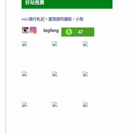
好站推薦
via’s旅行札記
。
愛旅遊的貓奴‧小梨
47