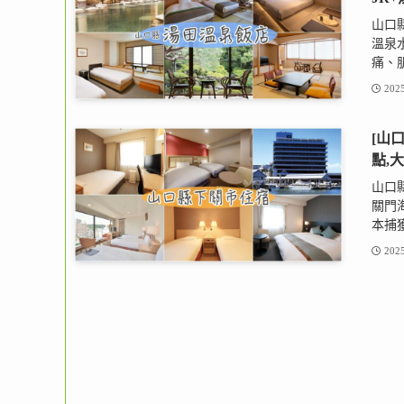
山口
溫泉
痛、肌
2025
[山
點,
山口
關門
本捕獲
2025