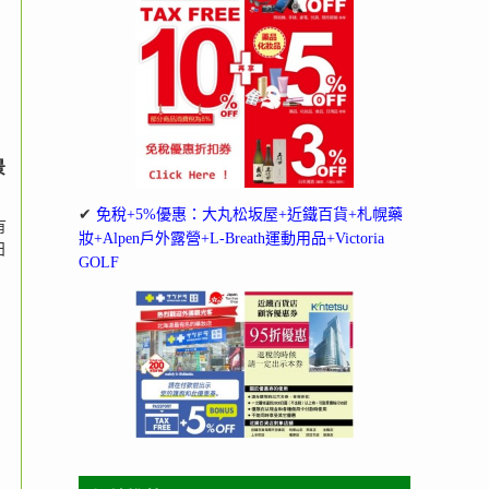
景
✔
免稅+5%優惠：大丸松坂屋+近鐵百貨+札幌藥
有
妝+Alpen戶外露營+L-Breath運動用品+Victoria
日
GOLF