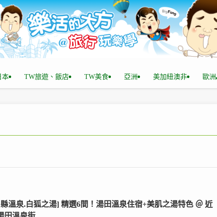
n日本
TW旅遊、飯店
TW美食
亞洲
美加紐澳非
歐洲
口縣溫泉.白狐之湯] 精選6間！湯田溫泉住宿+美肌之湯特色 ＠ 近
+湯田溫泉街