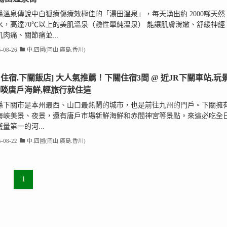
縣溫泉傳說中白狐療傷療效極佳的「湯田溫泉」，每天湧出約 2000噸天然
水，高達70℃以上的美肌溫泉（鹼性單純溫泉） 能讓肌膚滑嫩、舒緩神經
肉痛、關節痛並...
-08-26
中.四國(岡山.廣島.香川)
口住宿.下關飯店] 大人氣推薦！下關住宿3間 @ 近JR下關車站,玩
大啖唐戶海鮮,輕旅行就住這
縣下關市是本州最西、山口最熱鬧的城市，也是前往九州的門戶。下關擁
海峽美景、夜景，還有唐戶市場新鮮海鮮和赤間神宮等景點。來這必吃全
量第一的河...
-08-22
中.四國(岡山.廣島.香川)
1